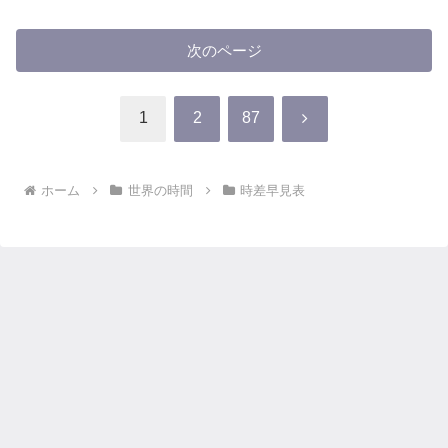
次のページ
次
1
2
87
へ
ホーム
世界の時間
時差早見表