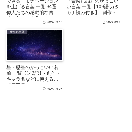
できる！モチベーション
『音楽用語』のかっこい
を上げる言葉 一覧 84選｜
い言葉 一覧【109語 カタ
偉人たちの感動的な言
カナ読み付き】- 創作・キ
葉・美しい言葉
ャラ名などに使えるアイ
2024.03.16
2024.03.16
デア集
世界の言葉
星・惑星のかっこいい名
前 一覧【143語】- 創作・
キャラ名などに使えるア
イデア集
2023.06.28