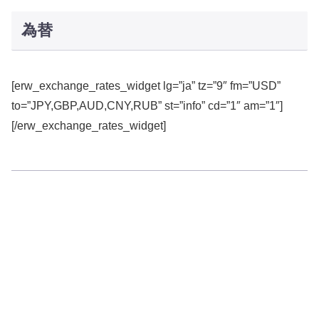
為替
[erw_exchange_rates_widget lg=”ja” tz=”9″ fm=”USD”
to=”JPY,GBP,AUD,CNY,RUB” st=”info” cd=”1″ am=”1″]
[/erw_exchange_rates_widget]