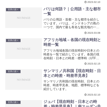
2023.02.10
バリは何語？｜公用語・主な都市
世界の国々
一覧
バリの公用語・首都・主な都市を紹介し
ています。バリは、インドネシアの島の
一つで、国内で最も有名な観光地の一つ
です。
2023.03.08
アフリカ地域 – 各国の現在時刻と
世界の国々
時差一覧
アフリカ地域各国の現在時刻や日本との
時差を一覧で紹介しています。各国の現
在時刻・日本との時差・標準時（UTF）
などを見やすい一覧表にしています。
2023.02.15
サンマリノ共和国【現在時刻・日
世界の国々
本との時差・時差早見表】
サンマリノ共和国の現在時刻、日本との
時差、時差早見表、地図、標準時などを
紹介しています。
2023.02.10
ジュバ【現在時刻・日本との時
世界の国々
差・時差早見表】｜南スーダン共