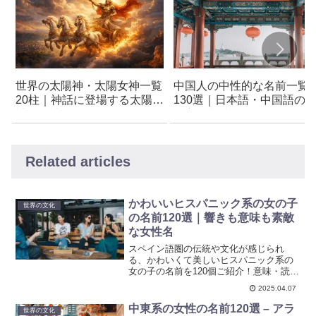
世界の太陽神・太陽女神一覧
中国人の中性的な名前一覧
20柱｜神話に登場する太陽の
130選｜日本語・中国語の
神と女神
み方と意味付き
Related articles
かわいいヒスパニック系の女の子
世界の文化
の名前120選｜響きも意味も素敵
な女性名
スペイン語圏の伝統や文化が感じられ
る、かわいくて美しいヒスパニック系の
女の子の名前を120個ご紹介！意味・読み
方・カテゴリ別に解説します。
2025.04.07
中東系の女性の名前120選 – アラ
世界の文化