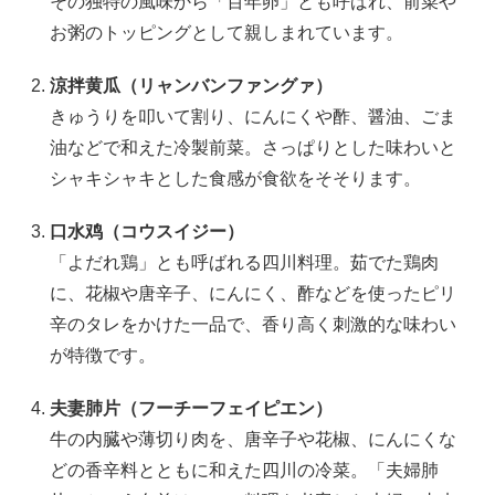
その独特の風味から「百年卵」とも呼ばれ、前菜や
お粥のトッピングとして親しまれています。
涼拌黄瓜（リャンバンファングァ）
きゅうりを叩いて割り、にんにくや酢、醤油、ごま
油などで和えた冷製前菜。さっぱりとした味わいと
シャキシャキとした食感が食欲をそそります。
口水鸡（コウスイジー）
「よだれ鶏」とも呼ばれる四川料理。茹でた鶏肉
に、花椒や唐辛子、にんにく、酢などを使ったピリ
辛のタレをかけた一品で、香り高く刺激的な味わい
が特徴です。
夫妻肺片（フーチーフェイピエン）
牛の内臓や薄切り肉を、唐辛子や花椒、にんにくな
どの香辛料とともに和えた四川の冷菜。「夫婦肺