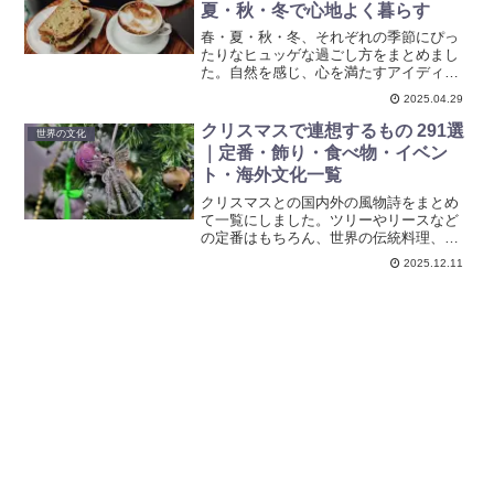
夏・秋・冬で心地よく暮らす
春・夏・秋・冬、それぞれの季節にぴっ
たりなヒュッゲな過ごし方をまとめまし
た。自然を感じ、心を満たすアイディア
で、四季折々の暮らしを楽しみましょ
2025.04.29
う。
クリスマスで連想するもの 291選
世界の文化
｜定番・飾り・食べ物・イベン
ト・海外文化一覧
クリスマスとの国内外の風物詩をまとめ
て一覧にしました。ツリーやリースなど
の定番はもちろん、世界の伝統料理、冬
の街の風景、物語・音楽・習慣など、知
2025.12.11
ればもっと楽しめるトピックを幅広く紹
介します。