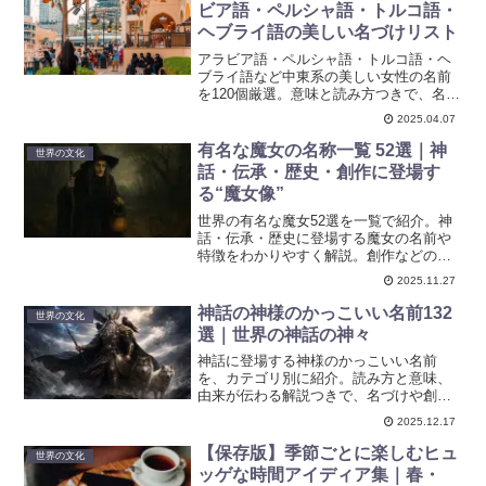
ビア語・ペルシャ語・トルコ語・
ヘブライ語の美しい名づけリスト
アラビア語・ペルシャ語・トルコ語・ヘ
ブライ語など中東系の美しい女性の名前
を120個厳選。意味と読み方つきで、名づ
けや創作に役立つリストをカテゴリ別に
2025.04.07
紹介します。
有名な魔女の名称一覧 52選｜神
世界の文化
話・伝承・歴史・創作に登場す
る“魔女像”
世界の有名な魔女52選を一覧で紹介。神
話・伝承・歴史に登場する魔女の名前や
特徴をわかりやすく解説。創作などの参
考にも役立つまとめです。
2025.11.27
神話の神様のかっこいい名前132
世界の文化
選｜世界の神話の神々
神話に登場する神様のかっこいい名前
を、カテゴリ別に紹介。読み方と意味、
由来が伝わる解説つきで、名づけや創作
にも使いやすい一覧にまとめました。
2025.12.17
【保存版】季節ごとに楽しむヒュ
世界の文化
ッゲな時間アイディア集｜春・