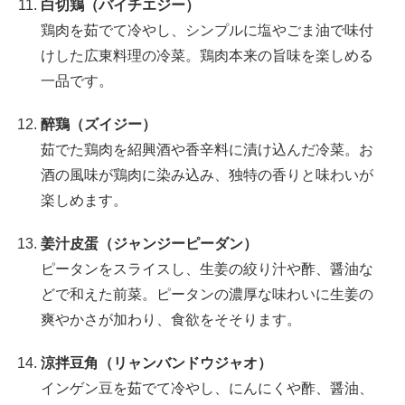
白切鶏（バイチエジー）
鶏肉を茹でて冷やし、シンプルに塩やごま油で味付
けした広東料理の冷菜。鶏肉本来の旨味を楽しめる
一品です。
醉鶏（ズイジー）
茹でた鶏肉を紹興酒や香辛料に漬け込んだ冷菜。お
酒の風味が鶏肉に染み込み、独特の香りと味わいが
楽しめます。
姜汁皮蛋（ジャンジーピーダン）
ピータンをスライスし、生姜の絞り汁や酢、醤油な
どで和えた前菜。ピータンの濃厚な味わいに生姜の
爽やかさが加わり、食欲をそそります。
涼拌豆角（リャンバンドウジャオ）
インゲン豆を茹でて冷やし、にんにくや酢、醤油、