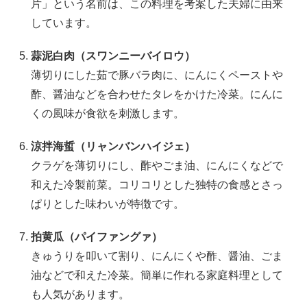
片」という名前は、この料理を考案した夫婦に由来
しています。
蒜泥白肉（スワンニーバイロウ）
薄切りにした茹で豚バラ肉に、にんにくペーストや
酢、醤油などを合わせたタレをかけた冷菜。にんに
くの風味が食欲を刺激します。
涼拌海蜇（リャンバンハイジェ）
クラゲを薄切りにし、酢やごま油、にんにくなどで
和えた冷製前菜。コリコリとした独特の食感とさっ
ぱりとした味わいが特徴です。
拍黄瓜（パイファングァ）
きゅうりを叩いて割り、にんにくや酢、醤油、ごま
油などで和えた冷菜。簡単に作れる家庭料理として
も人気があります。