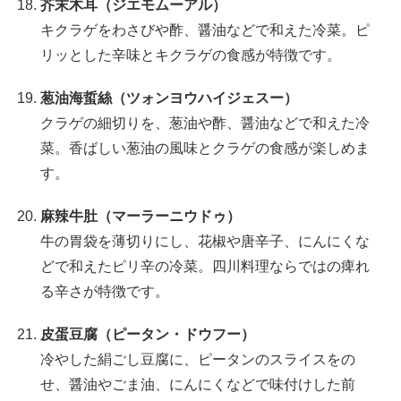
芥末木耳（ジエモムーアル）
キクラゲをわさびや酢、醤油などで和えた冷菜。ピ
リッとした辛味とキクラゲの食感が特徴です。
葱油海蜇絲（ツォンヨウハイジェスー）
クラゲの細切りを、葱油や酢、醤油などで和えた冷
菜。香ばしい葱油の風味とクラゲの食感が楽しめま
す。
麻辣牛肚（マーラーニウドゥ）
牛の胃袋を薄切りにし、花椒や唐辛子、にんにくな
どで和えたピリ辛の冷菜。四川料理ならではの痺れ
る辛さが特徴です。
皮蛋豆腐（ピータン・ドウフー）
冷やした絹ごし豆腐に、ピータンのスライスをの
せ、醤油やごま油、にんにくなどで味付けした前