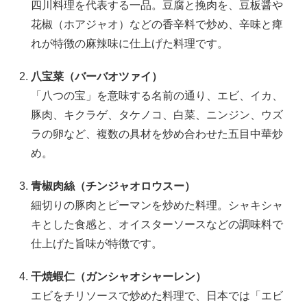
四川料理を代表する一品。豆腐と挽肉を、豆板醤や
花椒（ホアジャオ）などの香辛料で炒め、辛味と痺
れが特徴の麻辣味に仕上げた料理です。
八宝菜（バーバオツァイ）
「八つの宝」を意味する名前の通り、エビ、イカ、
豚肉、キクラゲ、タケノコ、白菜、ニンジン、ウズ
ラの卵など、複数の具材を炒め合わせた五目中華炒
め。
青椒肉絲（チンジャオロウスー）
細切りの豚肉とピーマンを炒めた料理。シャキシャ
キとした食感と、オイスターソースなどの調味料で
仕上げた旨味が特徴です。
干焼蝦仁（ガンシャオシャーレン）
エビをチリソースで炒めた料理で、日本では「エビ