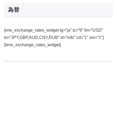
為替
[erw_exchange_rates_widget lg=”ja” tz=”9″ fm=”USD”
to=”JPY,GBP,AUD,CNY,RUB” st=”info” cd=”1″ am=”1″]
[/erw_exchange_rates_widget]