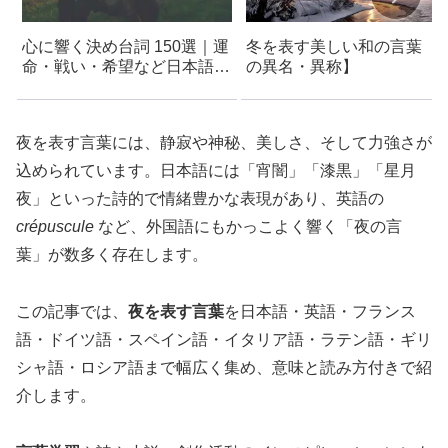
心に響く決め台詞 150選｜運
冬を表す美しい和の言葉【
命・戦い・希望など日本語と
の異名・異称】
外国語一覧
夜を表す言葉には、静寂や神秘、美しさ、そして力強さが
込められています。日本語には「宵闇」「漆黒」「星月
夜」といった詩的で情緒豊かな表現があり、英語の
crépuscule
など、外国語にもかっこよく響く「夜の言
葉」が数多く存在します。
この記事では、
夜を表す言葉
を日本語・英語・フランス
語・ドイツ語・スペイン語・イタリア語・ラテン語・ギリ
シャ語・ロシア語まで幅広く集め、意味と読み方付きで紹
介します。