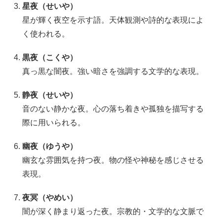
星夜（せいや）
星が輝く夜空を示す語。天体観測や詩的な表現によ
く使われる。
黒夜（こくや）
真っ黒な闇夜。強い暗さを強調する文学的な表現。
静夜（せいや）
音のない静かな夜。心の落ち着きや孤独を描写する
際に用いられる。
幽夜（ゆうや）
幽玄な雰囲気を持つ夜。物の怪や神秘を感じさせる
表現。
夜
冥（
や
めい）
闇が深く静まり返った夜。宗教的・文学的な文脈で