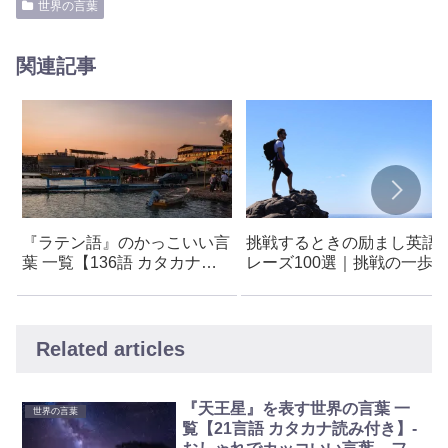
世界の言葉
関連記事
『ラテン語』のかっこいい言
挑戦するときの励まし英語
葉 一覧【136語 カタカナ読
レーズ100選｜挑戦の一歩
み付き】- 創作・キャラ名な
後押しする言葉と名言
どに使えるアイデア集
Related articles
『天王星』を表す世界の言葉 一
世界の言葉
覧【21言語 カタカナ読み付き】-