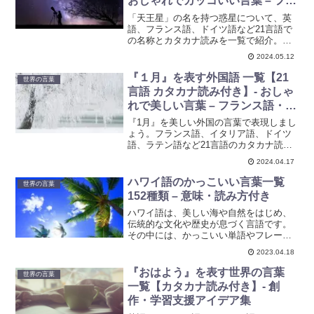
おしゃれでカッコいい言葉 – フラ
ンス語・イタリア語・ドイツ語・
「天王星」の名を持つ惑星について、英
ラテン語など
語、フランス語、ドイツ語など21言語で
の名称とカタカナ読みを一覧で紹介。創
作やキャラクター命名に活用できる多言
2024.05.12
語ガイドです。新たな発見があるかもし
れません。
『１月』を表す外国語 一覧【21
世界の言葉
言語 カタカナ読み付き】- おしゃ
れで美しい言葉 – フランス語・イ
タリア語・ドイツ語・ラテン語な
『1月』を美しい外国の言葉で表現しまし
ど
ょう。フランス語、イタリア語、ドイツ
語、ラテン語など21言語のカタカナ読み
付き一覧をご紹介。創作やキャラ名のア
2024.04.17
イデア集としても活用できます。
ハワイ語のかっこいい言葉一覧
世界の言葉
152種類 – 意味・読み方付き
ハワイ語は、美しい海や自然をはじめ、
伝統的な文化や歴史が息づく言語です。
その中には、かっこいい単語やフレーズ
もたくさんあります。ここでは、そんな
2023.04.18
ハワイ語のかっこいい言葉を一覧にして
ご紹介します。
『おはよう』を表す世界の言葉
世界の言葉
一覧【カタカナ読み付き】- 創
作・学習支援アイデア集