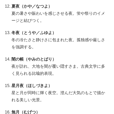
夏夜（かや／なつよ）
夏の暑さや賑わいを感じさせる夜。蛍や祭りのイメ
ージと結びつく。
冬夜（とうや／ふゆよ）
冬の冷たさと静けさに包まれた夜。孤独感や厳しさ
を強調する。
闇の帳（やみのとばり）
夜が訪れ、大地を闇が覆い隠すさま。古典文学に多
く見られる比喩的表現。
星月夜（ほしづきよ）
星と月が同時に輝く夜空。澄んだ大気のもとで描か
れる美しい光景。
無月（むげつ）