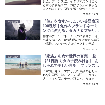
英語、フランス語、イタリア語をはじめ
とする多言語での「おはよう」の表現を
まとめました。語学学習・創作・キャラ
名・コードネーム・チーム名などに使え
2024.10.07
るネーミングアイデアとして「おしゃれ
でかっこいい言葉」を紹介しています
『侍』を表すかっこいい英語表現
世界の言葉
100種類｜創作＆ブランドネーミ
ングに使えるカタカナ＆英語リス
ト
創作やブランドネーミングに最適な、侍
の魂を感じる100の表現をカタカナ＆英語
で掲載。あなたのプロジェクトに伝統と
革新をプラスするためのヒントが満載で
2025.02.14
す！
『家族』を表す世界の言葉 一覧
世界の言葉
【21言語 カタカナ読み付き】- お
しゃれで美しい言葉 – フランス
語・イタリア語・ドイツ語・ラテ
「家族」をテーマにした21言語のおしゃ
ン語など
れな外国語一覧。フランス語、イタリア
語、ドイツ語、ラテン語など、カタカナ
読み付きで各言語を紹介。創作やキャラ
2024.05.01
クター名づけに最適なアイディア集で
す。