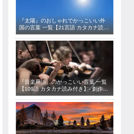
『太陽』のおしゃれでかっこいい外
国の言葉 一覧【21言語 カタカナ読み
付き】- フランス語・イタリア語・ド
イツ語・ラテン語など
『音楽用語』のかっこいい言葉 一覧
【109語 カタカナ読み付き】- 創作・
キャラ名などに使えるアイデア集