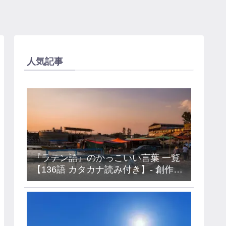
人気記事
『ラテン語』のかっこいい言葉 一覧
【136語 カタカナ読み付き】- 創作・
キャラ名などに使えるアイデア集