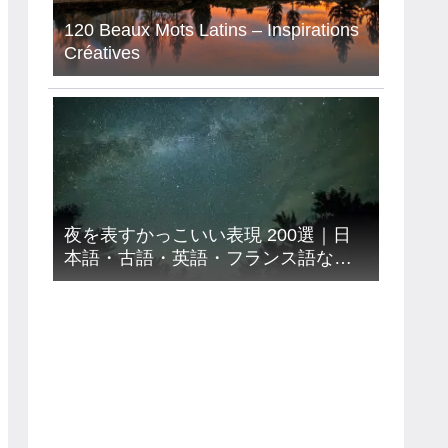
120 Beaux Mots Latins – Inspirations
Créatives
時間の国
ウェストバレーシティ【現在
時刻・日本との時差早見表】
｜アメリカ – ユタ州 – ウェス
夜を表すかっこいい表現 200選｜日
トバレーシティ
本語・古語・英語・フランス語など
９カ国語【意味読み方付き】