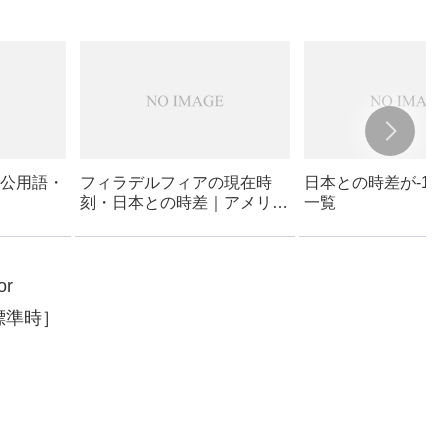
公用語・
フィラデルフィアの現在時
日本との時差が-16
刻・日本との時差｜アメリカ
一覧
– ペンシルバニア州 – フィラ
デルフィア
or
標準時］