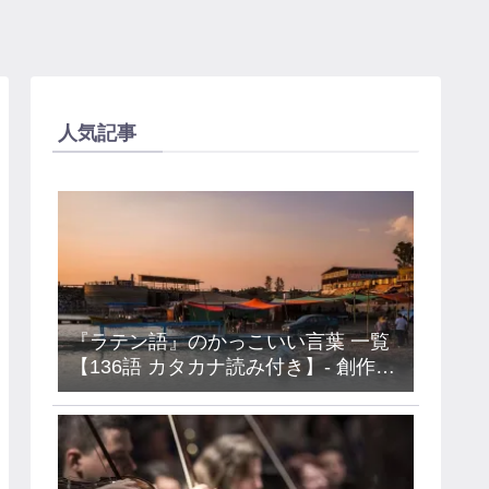
人気記事
『ラテン語』のかっこいい言葉 一覧
【136語 カタカナ読み付き】- 創作・
キャラ名などに使えるアイデア集