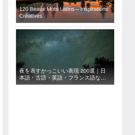
120 Beaux Mots Latins – Inspirations
Créatives
夜を表すかっこいい表現 200選｜日
本語・古語・英語・フランス語など
９カ国語【意味読み方付き】