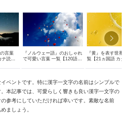
の言葉
『ノルウェー語』のおしゃれ
『黄』を表す世界の
カナ読み
で可愛い言葉 一覧【120語
覧【21ヵ国語 カタ
カッコい
カタカナ読み付き】- 創作・
付き】- おしゃれで
語・イタリ
キャラ名などに使えるアイデ
レーズ – ネーミン
テン語な
ア集
援
なイベントです。特に漢字一文字の名前はシンプルで
す。本記事では、可愛らしく響きも良い漢字一文字の
けの参考にしていただければ幸いです。素敵な名前
込めましょう。