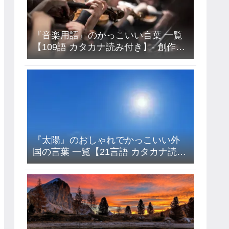
『音楽用語』のかっこいい言葉 一覧
【109語 カタカナ読み付き】- 創作・
キャラ名などに使えるアイデア集
『太陽』のおしゃれでかっこいい外
国の言葉 一覧【21言語 カタカナ読み
付き】- フランス語・イタリア語・ド
イツ語・ラテン語など