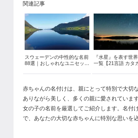
関連記事
スウェーデンの中性的な名前
『水星』を表す世界
88選｜おしゃれなユニセック
一覧【21言語 カタ
スネームリスト
付き】- おしゃれで
い言葉 – フランス
ア語・ドイツ語・ラ
ど
赤ちゃんの名付けは、親にとって特別で大切
ありながら美しく、多くの親に愛されていま
女の子の名前を厳選してご紹介します。名付
で、あなたの大切な赤ちゃんに特別な思いを