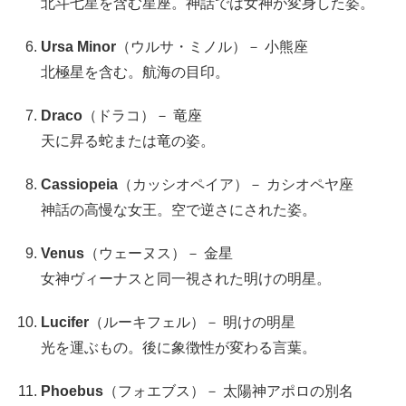
北斗七星を含む星座。神話では女神が変身した姿。
Ursa Minor
（ウルサ・ミノル）－ 小熊座
北極星を含む。航海の目印。
Draco
（ドラコ）－ 竜座
天に昇る蛇または竜の姿。
Cassiopeia
（カッシオペイア）－ カシオペヤ座
神話の高慢な女王。空で逆さにされた姿。
Venus
（ウェーヌス）－ 金星
女神ヴィーナスと同一視された明けの明星。
Lucifer
（ルーキフェル）－ 明けの明星
光を運ぶもの。後に象徴性が変わる言葉。
Phoebus
（フォエブス）－ 太陽神アポロの別名