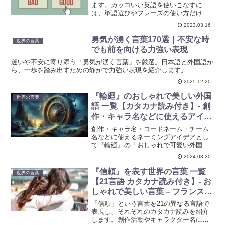
ます。カッコいい英語を使いこなすに
は、単語選びやフレーズの使い方だけで
なく、対義語を使いこなすことも重要で
2023.03.16
す。対義語を使いこなすことで、より魅
力的でカッコいい英語を使いこなすこと
勇気が湧く言葉170選｜不安な時
世界の言葉
ができます。
でも前を向ける力強い表現
迷いや不安に寄り添う「勇気が湧く言葉」を厳選。日本語と外国語か
ら、一歩を踏み出すための静かで力強い表現を紹介します。
2025.12.20
『輪廻』のおしゃれで美しい外国
世界の言葉
語 一覧【カタカナ読み付き】- 創
作・キャラ名などに使えるアイデ
ア集
創作・キャラ名・コードネーム・チーム
名などに使えるネーミングアイデアとし
て『輪廻』の「おしゃれで可愛い外国
語」を紹介しています。ネーミングのヒ
2024.03.20
ントに使えるかもしれないリストです。
ぜひ参考にしてみてください。英語、フ
『信頼』を表す世界の言葉 一覧
世界の言葉
ランス語、イタリア語、ドイツ語、スペ
【21言語 カタカナ読み付き】- お
イン語、オランダ語、ロシア語、ベトナ
しゃれで美しい言葉 – フランス
ム、インドネシア、中国語、ラテン語な
語・イタリア語・ドイツ語・ラテ
ど、カタカナ読み付きです。
「信頼」という言葉を21の異なる言語で
ン語など
表現し、それぞれのカタカナ読みを紹介
します。創作活動やキャラクター名に異