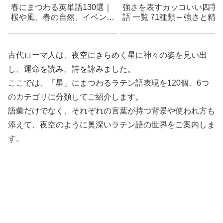
春にまつわる英単語130選｜
強さを表すカッコいい四字
桜や風、春の自然、イベント
語 一覧 71種類 – 強さと精
を英語で表現しよう。意味・
の象徴
読み方付き
古代ローマ人は、夜空にきらめく星に神々の姿を見い出
し、運命を読み、詩を詠みました。
ここでは、「星」にまつわるラテン語表現を120個、6つ
のカテゴリに分類してご紹介します。
語彙だけでなく、それぞれの言葉が持つ背景や使われ方も
添えて、夜空のように奥深いラテン語の世界をご案内しま
す。