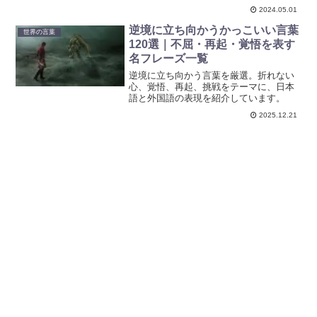
国語の魅力を取り入れたい方におすすめ
2024.05.01
の内容です。フランス語、イタリア語、
ドイツ語、ラテン語など、豊富な言語か
逆境に立ち向かうかっこいい言葉
世界の言葉
ら選べます。
120選｜不屈・再起・覚悟を表す
名フレーズ一覧
逆境に立ち向かう言葉を厳選。折れない
心、覚悟、再起、挑戦をテーマに、日本
語と外国語の表現を紹介しています。
2025.12.21