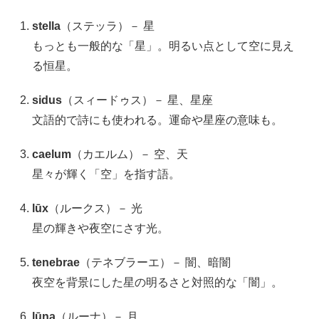
stella
（ステッラ）－ 星
もっとも一般的な「星」。明るい点として空に見え
る恒星。
sidus
（スィードゥス）－ 星、星座
文語的で詩にも使われる。運命や星座の意味も。
caelum
（カエルム）－ 空、天
星々が輝く「空」を指す語。
lūx
（ルークス）－ 光
星の輝きや夜空にさす光。
tenebrae
（テネブラーエ）－ 闇、暗闇
夜空を背景にした星の明るさと対照的な「闇」。
lūna
（ルーナ）－ 月