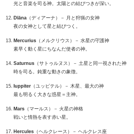
光と音楽を司る神。太陽との結びつきが深い。
Dīāna
（ディアーナ）－ 月と狩猟の女神
夜の女神として星と結びつく。
Mercurius
（メルクリウス）－ 水星の守護神
素早く動く星にちなんだ使者の神。
Saturnus
（サトゥルヌス）－ 土星と同一視された神
時を司る。鈍重な動きの象徴。
Iuppiter
（ユッピテル）－ 木星、最大の神
最も明るく大きな惑星＝主神。
Mars
（マールス）－ 火星の神格
戦いと情熱を表す赤い星。
Hercules
（ヘルクレース）－ ヘルクレス座