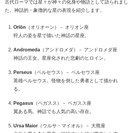
古代ローマでは星々が神々の化身や物語として語られまし
た。神話的・象徴的な星の表現を紹介します。
Orīōn
（オリオーン）－ オリオン座
狩人の姿を星で描いた神話の星座。
Andromeda
（アンドロメダ）－ アンドロメダ座
神話の王女。星座化された悲劇のヒロイン。
Perseus
（ペルセウス）－ ペルセウス座
英雄ペルセウス。怪物を倒した勇者として描かれ
る。
Pegasus
（ペガスス）－ ペガスス座
翼ある馬。神話でも人気の高い存在。
Ursa Maior
（ウルサ・マイオル）－ 大熊座