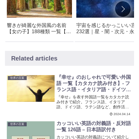
響きが綺麗な外国風の名前
宇宙を感じるかっこいい言
【女の子】188種類 一覧【意
232選｜星・闇・次元・永
味付き】- 創作・キャラ名な
の響き
どに使えるアイデア集
Related articles
『幸せ』のおしゃれで可愛い外国
世界の言葉
語 一覧【カタカナ読み付き】- フ
ランス語・イタリア語・ドイツ
語・ラテン語など
『幸せ』を表す外国語一覧をカタカナ読
み付きで紹介。フランス語、イタリア
語、ドイツ語、ラテン語など、創作活動
やネーミングにインスピレーションを与
2024.04.14
える21言語の言葉を掲載。創作・キャラ
名考案のためのアイデア集。ぜひ参考に
カッコいい英語の対義語・反対語
世界の言葉
してみてください。
一覧 126語 – 日本語訳付き
カッコいい英語の対義語について紹介し