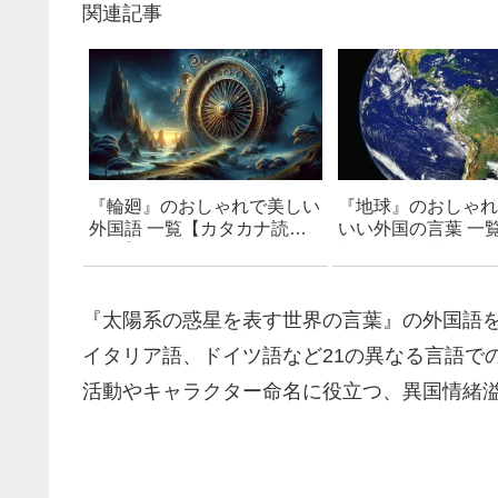
関連記事
『輪廻』のおしゃれで美しい
『地球』のおしゃれ
外国語 一覧【カタカナ読み
いい外国の言葉 一覧
付き】- 創作・キャラ名など
語 カタカナ読み付き
に使えるアイデア集
ンス語・イタリア語
語・ラテン語など
『太陽系の惑星を表す世界の言葉』の外国語
イタリア語、ドイツ語など21の異なる言語で
活動やキャラクター命名に役立つ、異国情緒