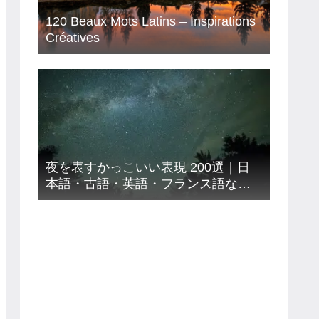
120 Beaux Mots Latins – Inspirations
Créatives
夜を表すかっこいい表現 200選｜日
本語・古語・英語・フランス語など
９カ国語【意味読み方付き】