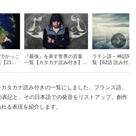
でかっこ
『最強』を表す世界の言葉
ラテン語 – 神話関
【21言
一覧【カタカナ読み付き】-
覧【62語 読み付き】
】- フラ
かっこいい言葉・創作支援ア
キャラ名などに使え
・ドイツ
イデア集
ア集
をカタカナ読み付きの一覧にしました。フランス語、
の表記と、その日本語での発音をリストアップ。創作
溢れる表現を紹介します。