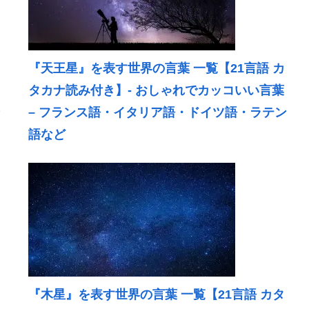
『天王星』を表す世界の言葉 一覧【21言語 カ
タカナ読み付き】- おしゃれでカッコいい言葉
ン
– フランス語・イタリア語・ドイツ語・ラテン
語など
『木星』を表す世界の言葉 一覧【21言語 カタ