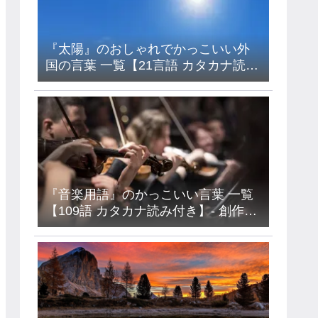
『太陽』のおしゃれでかっこいい外
国の言葉 一覧【21言語 カタカナ読み
付き】- フランス語・イタリア語・ド
イツ語・ラテン語など
『音楽用語』のかっこいい言葉 一覧
【109語 カタカナ読み付き】- 創作・
キャラ名などに使えるアイデア集