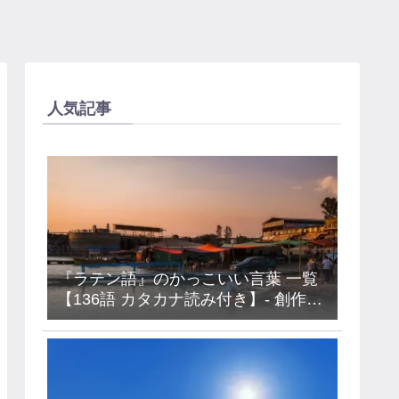
人気記事
『ラテン語』のかっこいい言葉 一覧
【136語 カタカナ読み付き】- 創作・
キャラ名などに使えるアイデア集