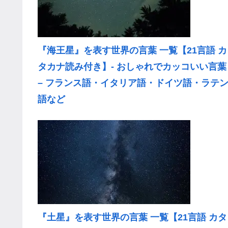
『海王星』を表す世界の言葉 一覧【21言語 カ
タカナ読み付き】- おしゃれでカッコいい言葉
– フランス語・イタリア語・ドイツ語・ラテ
語など
『土星』を表す世界の言葉 一覧【21言語 カタ