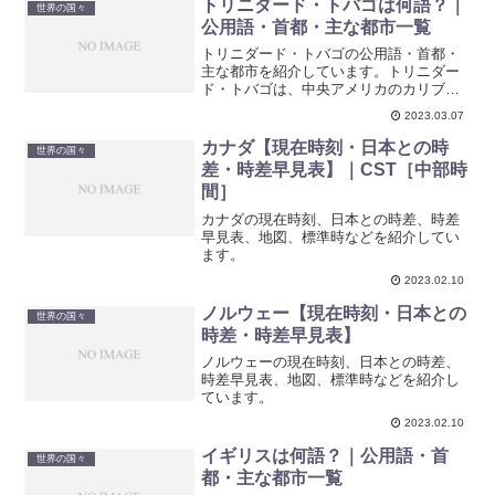
トリニダード・トバゴは何語？｜
世界の国々
公用語・首都・主な都市一覧
トリニダード・トバゴの公用語・首都・
主な都市を紹介しています。トリニダー
ド・トバゴは、中央アメリカのカリブ海
に位置する国であり、首都はポートオブ
2023.03.07
スペインです。トリニダード島とトバゴ
島から成り立っています。公用語は英語
カナダ【現在時刻・日本との時
世界の国々
です。
差・時差早見表】｜CST［中部時
間］
カナダの現在時刻、日本との時差、時差
早見表、地図、標準時などを紹介してい
ます。
2023.02.10
ノルウェー【現在時刻・日本との
世界の国々
時差・時差早見表】
ノルウェーの現在時刻、日本との時差、
時差早見表、地図、標準時などを紹介し
ています。
2023.02.10
イギリスは何語？｜公用語・首
世界の国々
都・主な都市一覧