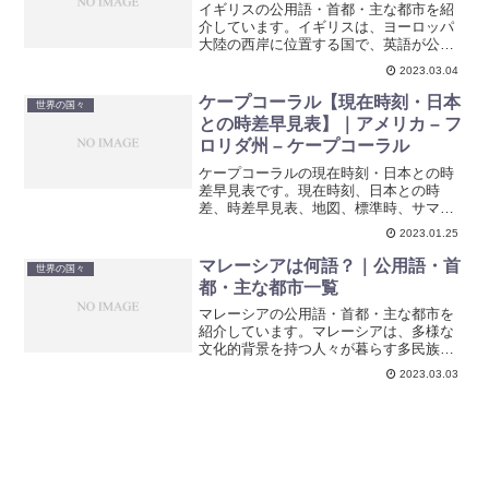
イギリスの公用語・首都・主な都市を紹
介しています。イギリスは、ヨーロッパ
大陸の西岸に位置する国で、英語が公用
語となっており、首都はロンドンです。
2023.03.04
ケープコーラル【現在時刻・日本
世界の国々
との時差早見表】｜アメリカ – フ
ロリダ州 – ケープコーラル
ケープコーラルの現在時刻・日本との時
差早見表です。現在時刻、日本との時
差、時差早見表、地図、標準時、サマー
タイム期間などを紹介しています。
2023.01.25
マレーシアは何語？｜公用語・首
世界の国々
都・主な都市一覧
マレーシアの公用語・首都・主な都市を
紹介しています。マレーシアは、多様な
文化的背景を持つ人々が暮らす多民族国
家です。主要な民族はマレー人、華人、
2023.03.03
インド人で、宗教はイスラム教、仏教、
ヒンドゥー教、キリスト教などがありま
す。