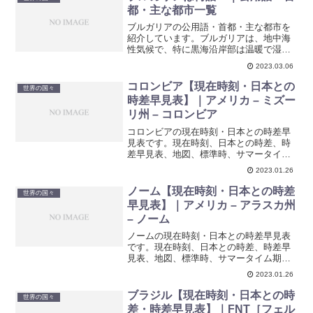
都・主な都市一覧
ブルガリアの公用語・首都・主な都市を
紹介しています。ブルガリアは、地中海
性気候で、特に黒海沿岸部は温暖で湿気
が多いため、観光地としても人気があり
2023.03.06
ます。
コロンビア【現在時刻・日本との
世界の国々
時差早見表】｜アメリカ – ミズー
リ州 – コロンビア
コロンビアの現在時刻・日本との時差早
見表です。現在時刻、日本との時差、時
差早見表、地図、標準時、サマータイム
期間などを紹介しています。
2023.01.26
ノーム【現在時刻・日本との時差
世界の国々
早見表】｜アメリカ – アラスカ州
– ノーム
ノームの現在時刻・日本との時差早見表
です。現在時刻、日本との時差、時差早
見表、地図、標準時、サマータイム期間
などを紹介しています。
2023.01.26
ブラジル【現在時刻・日本との時
世界の国々
差・時差早見表】｜FNT［フェル