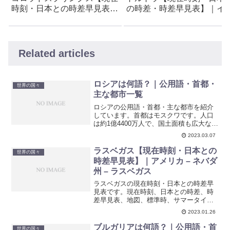
時刻・日本との時差早見表】
の時差・時差早見表】｜イ
｜アメリカ – コロラド州 – コ
リス領
ロラドスプリングス
Related articles
ロシアは何語？｜公用語・首都・
世界の国々
主な都市一覧
ロシアの公用語・首都・主な都市を紹介
しています。首都はモスクワです。人口
は約1億4400万人で、国土面積も広大な国
として知られています。公用語はロシア
2023.03.07
語で、通貨単位はルーブルです。
ラスベガス【現在時刻・日本との
世界の国々
時差早見表】｜アメリカ – ネバダ
州 – ラスベガス
ラスベガスの現在時刻・日本との時差早
見表です。現在時刻、日本との時差、時
差早見表、地図、標準時、サマータイム
期間などを紹介しています。
2023.01.26
ブルガリアは何語？｜公用語・首
世界の国々