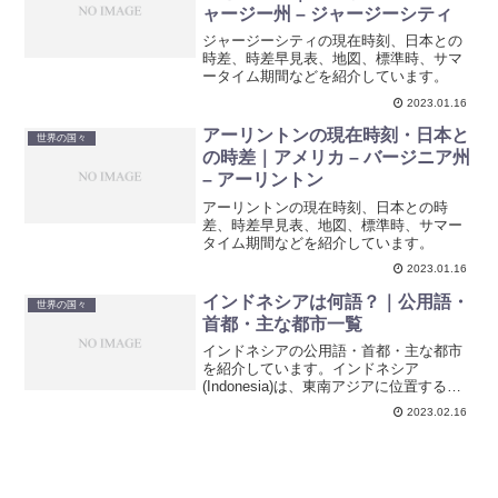
ャージー州 – ジャージーシティ
ジャージーシティの現在時刻、日本との
時差、時差早見表、地図、標準時、サマ
ータイム期間などを紹介しています。
2023.01.16
アーリントンの現在時刻・日本と
世界の国々
の時差｜アメリカ – バージニア州
– アーリントン
アーリントンの現在時刻、日本との時
差、時差早見表、地図、標準時、サマー
タイム期間などを紹介しています。
2023.01.16
インドネシアは何語？｜公用語・
世界の国々
首都・主な都市一覧
インドネシアの公用語・首都・主な都市
を紹介しています。インドネシア
(Indonesia)は、東南アジアに位置する国
で、島国である。世界最大のムスリム人
2023.02.16
口を有する。パプアニューギニア、東テ
ィモール、マレーシアと国境を接してい
ます。