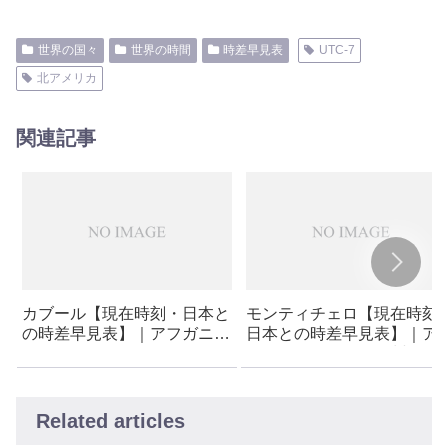
世界の国々
世界の時間
時差早見表
UTC-7
北アメリカ
関連記事
カブール【現在時刻・日本と
モンティチェロ【現在時刻
の時差早見表】｜アフガニス
日本との時差早見表】｜ア
タン
リカ – ケンタッキー州 – モ
ティチェロ
Related articles