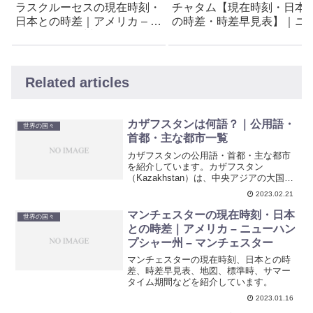
ラスクルーセスの現在時刻・
チャタム【現在時刻・日本
日本との時差｜アメリカ – ニ
の時差・時差早見表】｜ニ
ューメキシコ州 – ラスクルー
ージーランド領
セス
Related articles
カザフスタンは何語？｜公用語・
世界の国々
首都・主な都市一覧
カザフスタンの公用語・首都・主な都市
を紹介しています。カザフスタン
（Kazakhstan）は、中央アジアの大国。
人口は約1,800万人で、天然資源が豊富。
2023.02.21
世界最大級の内陸国であり、農業、鉱
業、エネルギーなどの産業が発展してい
マンチェスターの現在時刻・日本
世界の国々
る。
との時差｜アメリカ – ニューハン
プシャー州 – マンチェスター
マンチェスターの現在時刻、日本との時
差、時差早見表、地図、標準時、サマー
タイム期間などを紹介しています。
2023.01.16