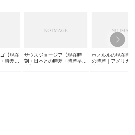
ゴ【現在
サウスジョージア【現在時
ホノルルの現在時刻
・時差早
刻・日本との時差・時差早見
の時差｜アメリカ –
表】｜イギリス領
(州都) – ホノルル