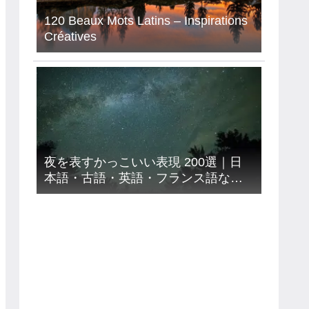
120 Beaux Mots Latins – Inspirations
Créatives
・日本と
サンタマリアの現在時刻・日
 ハワイ州
本との時差｜アメリカ – カリ
フォルニア州 – サンタマリア
夜を表すかっこいい表現 200選｜日
本語・古語・英語・フランス語など
９カ国語【意味読み方付き】