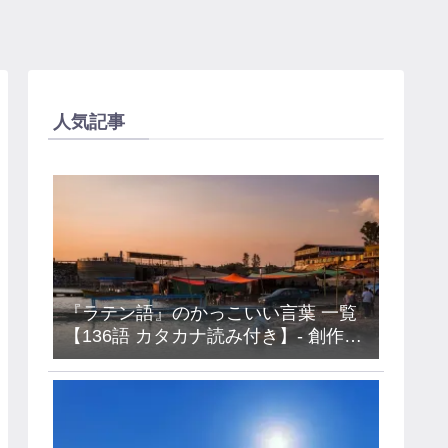
人気記事
『ラテン語』のかっこいい言葉 一覧
【136語 カタカナ読み付き】- 創作・
キャラ名などに使えるアイデア集