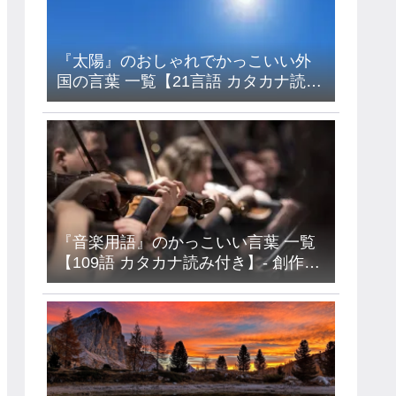
『太陽』のおしゃれでかっこいい外
国の言葉 一覧【21言語 カタカナ読み
付き】- フランス語・イタリア語・ド
イツ語・ラテン語など
『音楽用語』のかっこいい言葉 一覧
【109語 カタカナ読み付き】- 創作・
キャラ名などに使えるアイデア集