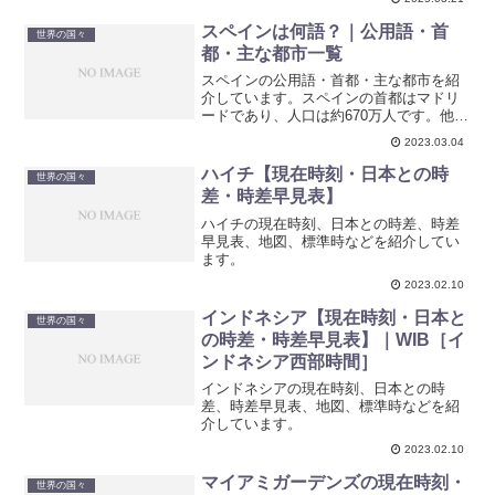
目で確認できるガイドです。
スペインは何語？｜公用語・首
世界の国々
都・主な都市一覧
スペインの公用語・首都・主な都市を紹
介しています。スペインの首都はマドリ
ードであり、人口は約670万人です。他の
主要都市にはバルセロナ、バレンシア、
2023.03.04
セビリア、マラガなどがあります。
ハイチ【現在時刻・日本との時
世界の国々
差・時差早見表】
ハイチの現在時刻、日本との時差、時差
早見表、地図、標準時などを紹介してい
ます。
2023.02.10
インドネシア【現在時刻・日本と
世界の国々
の時差・時差早見表】｜WIB［イ
ンドネシア西部時間］
インドネシアの現在時刻、日本との時
差、時差早見表、地図、標準時などを紹
介しています。
2023.02.10
マイアミガーデンズの現在時刻・
世界の国々