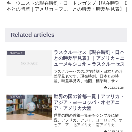
キーウエストの現在時刻・日
トンガタプ【現在時刻・日
本との時差｜アメリカ – フロ
との時差・時差早見表】｜
リダ州 – キーウエスト
ンガ王国
Related articles
ラスクルーセス【現在時刻・日本
世界の国々
との時差早見表】｜アメリカ – ニ
ューメキシコ州 – ラスクルーセス
ラスクルーセスの現在時刻・日本との時
差早見表です。現在時刻、日本との時
差、時差早見表、地図、標準時、サマー
タイム期間などを紹介しています。
2023.01.26
世界の国の首都一覧｜アフリカ・
世界の国々
アジア・ヨーロッパ・オセアニ
ア・アメリカ大陸
世界の国の首都一覧表をシンプルに解
説。アフリカ、アジア、ヨーロッパ、オ
セアニア、北アメリカ・南アメリカ、南
極大陸、その他の地域の主要都市をひと
2025.03.21