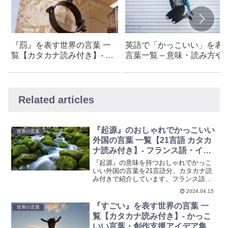
『罰』を表す世界の言葉 一
英語で「かっこいい」を表
覧【カタカナ読み付き】- か
言葉一覧 – 意味・読み方や
っこいい言葉・創作支援アイ
い方も解説
デア集
Related articles
『起源』のおしゃれでかっこいい
世界の言葉
外国の言葉 一覧【21言語 カタカ
ナ読み付き】- フランス語・イタ
リア語・ドイツ語・ラテン語など
『起源』の意味を持つおしゃれでかっこ
いい外国の言葉を21言語分、カタカナ読
み付きで紹介しています。フランス語や
イタリア語、ドイツ語、ラテン語など、
2024.04.15
創作やキャラ名に使えるアイデア集で
す。言語の美しさを発見し、創作活動に
『すごい』を表す世界の言葉 一
世界の言葉
活かしましょう。ぜひ参考にしてみてく
覧【カタカナ読み付き】- かっこ
ださい。
いい言葉・創作支援アイデア集