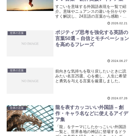
すごいを意味する外国語表現を一覧で紹
介。意味やニュアンスの違いを分かりや
すく解説し、24言語の言葉から感動・称
賛・驚きに合う表現を見つけられます。
2026.02.21
ポジティブ思考を強化する英語の
世界の言葉
言葉50選 – 自信とモチベーション
を高めるフレーズ
2024.06.27
前向きな気持ちを取り戻したいときに読
世界の言葉
みたい名言25選。心を癒し、人生に希望
と勇気を与える言葉を厳選しました。
2024.07.26
龍を表すカッコいい外国語 – 創
世界の言葉
作・キャラ名などに使えるアイデ
ア集
「龍」をテーマにしたかっこいい外国語
一覧と、世界各地の神話に登場するドラ