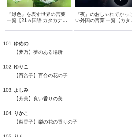
『緑色』を表す世界の言葉
『夜』のおしゃれでかっこ
一覧【21ヵ国語 カタカナ読
い外国の言葉 一覧【カタカ
み付き】- おしゃれで可愛い
ナ読み付き】- フランス語・
フレーズ – ネーミング・創作
イタリア語・ドイツ語・ラ
支援
ン語など
ゆめの
【夢乃】夢のある場所
ゆりこ
【百合子】百合の花の子
よしみ
【芳美】良い香りの美
りかこ
【梨香子】梨の花の香りの子
りん