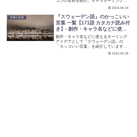
ゴンの名前を紹介。キャラネーミングや
創作アイデアに役立つ情報を提供しま
2024.06.19
す。
『スウェーデン語』のかっこいい
世界の言葉
言葉 一覧【171語 カタカナ読み付
き】- 創作・キャラ名などに使え
るアイデア集
創作・キャラ名などに使えるネーミング
アイデアとして『スウェーデン語』の
「カッコいい言葉」を紹介していますの
で、ぜひ参考にしてみてください。スウ
2023.05.29
ェーデン語のカタカナ読み付きです。