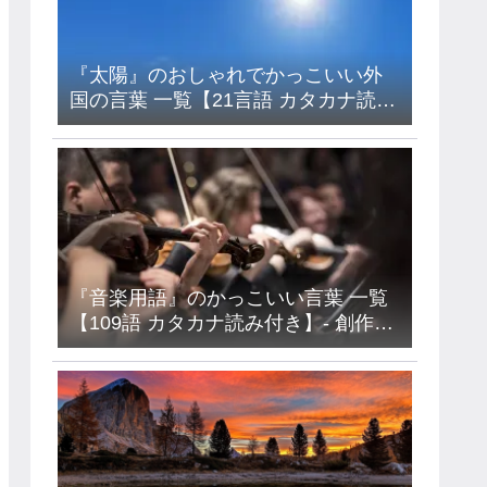
『太陽』のおしゃれでかっこいい外
国の言葉 一覧【21言語 カタカナ読み
付き】- フランス語・イタリア語・ド
イツ語・ラテン語など
『音楽用語』のかっこいい言葉 一覧
【109語 カタカナ読み付き】- 創作・
キャラ名などに使えるアイデア集