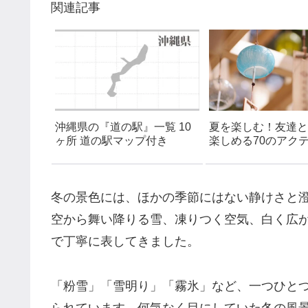
関連記事
沖縄県の『道の駅』一覧 10
夏を楽しむ！友達と
ヶ所 道の駅マップ付き
楽しめる70のアク
アイデア一覧
冬の景色には、ほかの季節にはない静けさと
空から舞い降りる雪、凍りつく空気、白く広
で丁寧に表してきました。
「粉雪」「雪明り」「霧氷」など、一つひと
られています。何気なく目にしていた冬の風