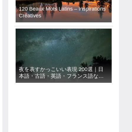
120 Beaux Mots Latins – Inspirations
Créatives
夜を表すかっこいい表現 200選｜日
本語・古語・英語・フランス語など
９カ国語【意味読み方付き】