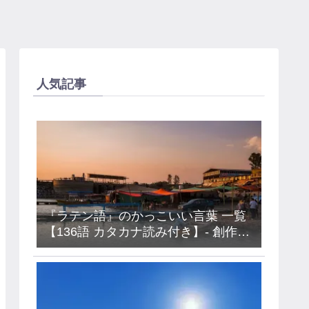
人気記事
『ラテン語』のかっこいい言葉 一覧
【136語 カタカナ読み付き】- 創作・
キャラ名などに使えるアイデア集