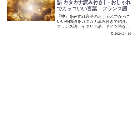
語 カタカナ読み付き】- おしゃれ
でカッコいい言葉 – フランス語・
イタリア語・ドイツ語・ラテン語
『神』を表す21言語のおしゃれでかっこ
など
いい外国語をカタカナ読み付きで紹介。
フランス語、イタリア語、ドイツ語など
多様な言語での表現を集め、創作やキャ
2024.04.16
ラ名に役立つアイデア集です。ぜひ参考
にしてみてください。