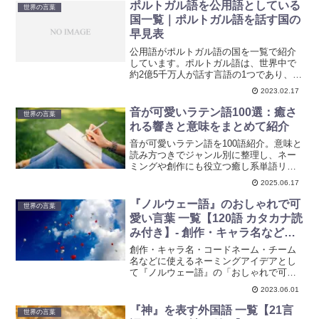
ランス語、イタリア語、ドイツ語、スペ
ポルトガル語を公用語としている
世界の言葉
イン語、オランダ語、ロシア語、ベトナ
国一覧｜ポルトガル語を話す国の
ム、インドネシア、中国語、ラテン語な
早見表
ど、カタカナ読み付きです。
公用語がポルトガル語の国を一覧で紹介
しています。ポルトガル語は、世界中で
約2億5千万人が話す言語の1つであり、ポ
ルトガル、ブラジル、アンゴラ、モザン
2023.02.17
ビーク、カーボベルデ、ギニアビサウ、
サントメ・プリンシペなどの国で公用語
音が可愛いラテン語100選：癒さ
世界の言葉
として使用されています。
れる響きと意味をまとめて紹介
音が可愛いラテン語を100語紹介。意味と
読み方つきでジャンル別に整理し、ネー
ミングや創作にも役立つ癒し系単語リス
ト。
2025.06.17
『ノルウェー語』のおしゃれで可
世界の言葉
愛い言葉 一覧【120語 カタカナ読
み付き】- 創作・キャラ名などに
使えるアイデア集
創作・キャラ名・コードネーム・チーム
名などに使えるネーミングアイデアとし
て『ノルウェー語』の「おしゃれで可愛
い言葉」を紹介しています。ネーミング
2023.06.01
のヒントに使えるかもしれないリストで
す。ぜひ参考にしてみてください。ノル
『神』を表す外国語 一覧【21言
世界の言葉
ウェー語のカタカナ読み付きです。