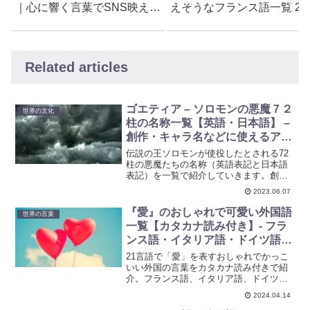
｜心に響く言葉でSNS映えフ
えそうなフランス語一覧 20
レーズも
種類
Related articles
ゴエティア – ソロモンの悪魔７２
世界の文化
柱の名称一覧【英語・日本語】 –
創作・キャラ名などに使えるアイ
デア集
伝説の王ソロモンが使役したとされる72
柱の悪魔たちの名称（英語表記と日本語
表記）を一覧で紹介していきます。創作
やオンラインゲームなど、ネーミングの
2023.06.07
ヒントや参考にご活用ください。
『愛』のおしゃれで可愛い外国語
世界の言葉
一覧【カタカナ読み付き】- フラ
ンス語・イタリア語・ドイツ語・
ラテン語など
21言語で「愛」を表すおしゃれでかっこ
いい外国の言葉をカタカナ読み付きで紹
介。フランス語、イタリア語、ドイツ
語、ラテン語など、創作活動やキャラ名
2024.04.14
にぴったりのアイデア集です。英語、フ