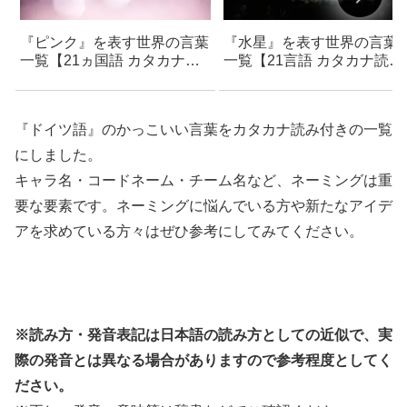
『ピンク』を表す世界の言葉
『水星』を表す世界の言葉
一覧【21ヵ国語 カタカナ読
一覧【21言語 カタカナ読み
み付き】- おしゃれで可愛い
付き】- おしゃれでカッコい
フレーズ – ネーミング・創作
い言葉 – フランス語・イタ
支援
ア語・ドイツ語・ラテン語
『ドイツ語』のかっこいい言葉をカタカナ読み付きの一覧
ど
にしました。
キャラ名・コードネーム・チーム名など、ネーミングは重
要な要素です。ネーミングに悩んでいる方や新たなアイデ
アを求めている方々はぜひ参考にしてみてください。
※読み方・発音表記は日本語の読み方としての近似で、実
際の発音とは異なる場合がありますので参考程度としてく
ださい。