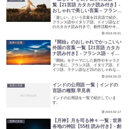
覧【21言語 カタカナ読み付き】-
おしゃれで美しい言葉 – フランス
語・イタリア語・ドイツ語・ラテ
「楽しい」という言葉を21言語で紹介。
ン語など
フランス語やイタリア語、ドイツ語など
のカタカナ読み付きで、創作活動やキャ
ラクター名付けにぴったりの言葉をお届
2024.05.01
けします。
『開始』のおしゃれでかっこいい
世界の言葉
外国の言葉 一覧【21言語 カタカ
ナ読み付き】- フランス語・イタ
リア語・ドイツ語・ラテン語など
『開始』をテーマにした創作やキャラク
ター名に、フランス語、イタリア語、ド
イツ語、ラテン語など21のおしゃれな外
国語表現をカタカナ読み付きで紹介。創
2024.04.15
作活動の新たなアイデア源としてお役立
てください。
インドの公用語 一覧｜インドの
世界の言葉
言語の種類 早見表
インドの公用語を一覧で紹介していま
す。
2023.02.17
【月神】月を司る神々 一覧 : 世界
世界の文化
各地の神話【55柱 読み付き】- 創