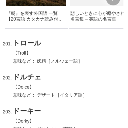
『朝』を表す外国語 一覧
悲しいときに心が癒やされ
【20言語 カタカナ読み付
名言集 – 英語の名言集
き】- おしゃれで美しい言葉
– フランス語・イタリア語・
ドイツ語・ラテン語など
トロール
【Troll】
意味など： 妖精［ノルウェー語］
ドルチェ
【Dolce】
意味など： デザート［イタリア語］
ドーキー
【Dorky】