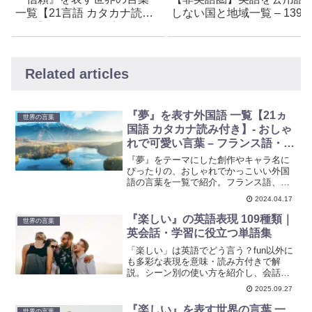
一覧【21言語 カタカナ読み
しない国と地域一覧 – 139
付き】- おしゃれで美しい言
国と地域
葉 – フランス語・イタリア
語・ドイツ語・ラテン語など
Related articles
『夢』を表す外国語 一覧【21ヵ
世界の言葉
国語 カタカナ読み付き】- おしゃ
れで可愛い言葉 – フランス語・イ
タリア語・ドイツ語・ラテン語な
『夢』をテーマにした創作やキャラ名に
ど
ぴったりの、おしゃれでかっこいい外国
語の言葉を一覧で紹介。フランス語、イ
タリア語、ドイツ語など20言語のカタカ
2024.04.17
ナ読み付き。新しいインスピレーション
を得たい方必見です。
『楽しい』の英語表現 109種類｜
世界の言葉
英会話・学習に役立つ単語集
「楽しい」は英語でどう言う？fun以外に
も多彩な表現を意味・読み方付きで解
説。シーン別の使い方を紹介し、会話・
英作文・英語学習に役立つ知識をまとめ
2025.09.27
ています。
『楽しい』を表す世界の言葉 一
世界の言葉