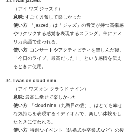
I was jazzed.
（アイ ワズ ジャズド）
意味
: すごく興奮して楽しかった
使い方
: 「jazzed」は「ジャズ」の音楽が持つ高揚感
やワクワクする感覚を表現するスラング。主にアメ
リカ英語で使われる。
使い方
: コンサートやアクティビティを楽しんだ後、
「今日のライブ、最高だった！」という感情を伝え
るときに使用。
I was on cloud nine.
（アイ ワズ オン クラウド ナイン）
意味
: 最高に幸せで楽しかった
使い方
: 「cloud nine（九番目の雲）」はとても幸せ
な気持ちを表現するイディオムで、楽しい体験をし
たときに使われる。
使い方
: 特別なイベント（結婚式や卒業式など）の後