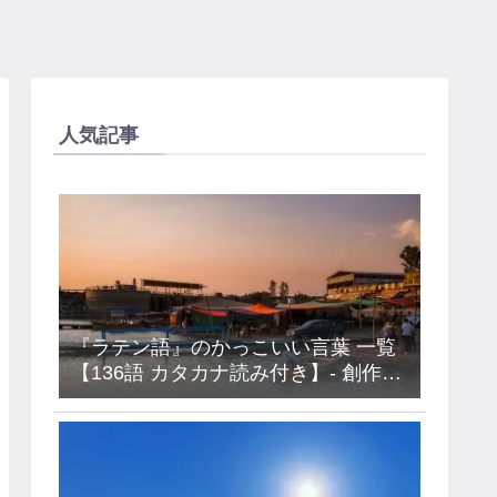
人気記事
『ラテン語』のかっこいい言葉 一覧
【136語 カタカナ読み付き】- 創作・
キャラ名などに使えるアイデア集