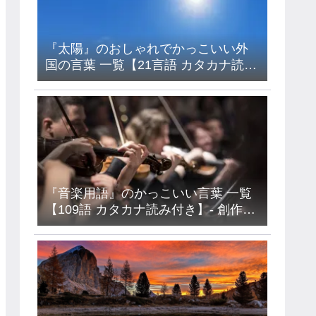
『太陽』のおしゃれでかっこいい外
国の言葉 一覧【21言語 カタカナ読み
付き】- フランス語・イタリア語・ド
イツ語・ラテン語など
『音楽用語』のかっこいい言葉 一覧
【109語 カタカナ読み付き】- 創作・
キャラ名などに使えるアイデア集