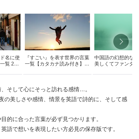
ド名に使
『すごい』を表す世界の言葉
中国語の幻想的な言
覧 200
一覧【カタカナ読み付き】-
美しくてファンタジ
かっこいい言葉・創作支援ア
語 – 読み方付き
イデア集
街、そして心にそっと訪れる感情…。
、夜の美しさや感情、情景を英語で詩的に、そして感
や目的に合った言葉が必ず見つかります。
、英語で想いを表現したい方必見の保存版です。