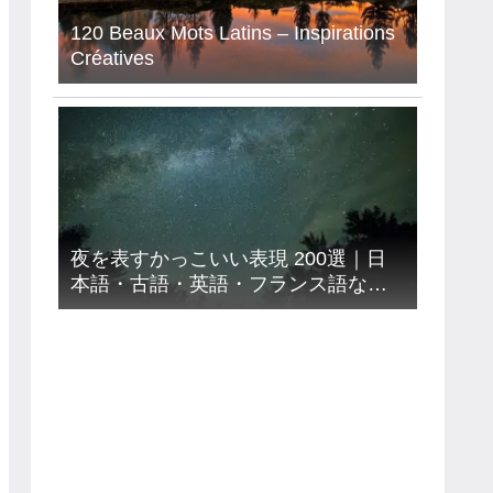
120 Beaux Mots Latins – Inspirations
Créatives
夜を表すかっこいい表現 200選｜日
本語・古語・英語・フランス語など
９カ国語【意味読み方付き】