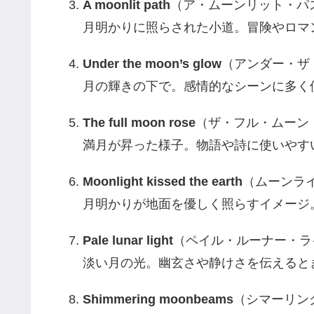
A moonlit path
（ア・ムーンリット・パ
月明かりに照らされた小道。冒険やロマ
Under the moon’s glow
（アンダー・ザ
月の輝きの下で。感情的なシーンに多く
The full moon rose
（ザ・フル・ムーン
満月が昇った様子。物語や詩に使いやす
Moonlight kissed the earth
（ムーンラ
月明かりが地面を優しく照らすイメージ
Pale lunar light
（ペイル・ルーナー・ラ
淡い月の光。幽玄さや静けさを伝えると
Shimmering moonbeams
（シマーリン