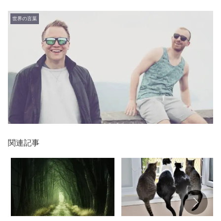
世界の言葉
関連記事