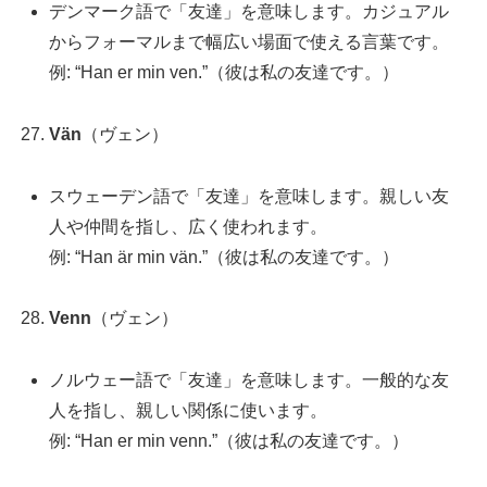
デンマーク語で「友達」を意味します。カジュアル
からフォーマルまで幅広い場面で使える言葉です。
例: “Han er min ven.”（彼は私の友達です。）
Vän
（ヴェン）
スウェーデン語で「友達」を意味します。親しい友
人や仲間を指し、広く使われます。
例: “Han är min vän.”（彼は私の友達です。）
Venn
（ヴェン）
ノルウェー語で「友達」を意味します。一般的な友
人を指し、親しい関係に使います。
例: “Han er min venn.”（彼は私の友達です。）