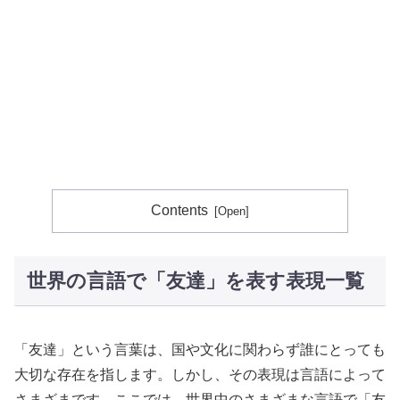
Contents
世界の言語で「友達」を表す表現一覧
「友達」という言葉は、国や文化に関わらず誰にとっても
大切な存在を指します。しかし、その表現は言語によって
さまざまです。ここでは、世界中のさまざまな言語で「友