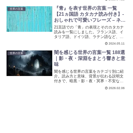
『青』を表す世界の言葉 一覧
世界の言葉
【21ヵ国語 カタカナ読み付き】-
おしゃれで可愛いフレーズ – ネー
ミング・創作支援
21言語での「青」の表現とそのカタカナ
読みを一覧にしました。フランス語、イ
タリア語、ドイツ語、ラテン語など、創
作やキャラクターネーミングに使える多
2024.05.11
言語のアイデア集です。色の言葉で創作
の幅を広げましょう。
闇を感じる世界の言葉一覧 188選
世界の言葉
｜影・夜・深淵をまとう響きと意
味
闇を感じる世界の言葉をカテゴリ別に紹
介。読み方と意味、背景が伝わる説明文
付きで、暗黒・影・夜・冥界・不安など
幅広い表現を収録。名づけや創作、文章
2026.02.06
表現の参考にもなる一覧です。