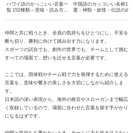
ハワイ語のかっこいい言葉一
中国語のカッコいい名称10
覧 152種類 – 意味・読み方付
選：神獣・妖怪・伝説の武
き
器・自然現象まとめ
仲間と共に戦うとき、全員の気持ちをひとつにし、不安を
断ち切り、勝利に向けて踏み出す力になります。
スポーツの試合でも、創作の世界でも、チームとして挑む
すべての場面で、想いを託せる言葉が必要です。
ここでは、団体戦やチーム戦で力を発揮するために使える
言葉を、意味や響きの美しさを大切にしながら紹介しま
す。
日本語の深い表現から、海外の格言やスローガンまで幅広
く収録しているので、場面に合わせた言葉を探す手がかり
になるはずです。
仲間と気持ちを重ねたいとき、チームに力を吹き込みたい