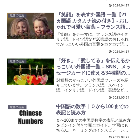
おしゃれでかっこいい外国語をカタカナ
2024.04.17
読み付きで紹介します。創作のインスピ
レーションに！
『笑顔』を表す外国語 一覧【21
世界の言葉
ヵ国語 カタカナ読み付き】- おし
ゃれで可愛い言葉 – フランス語・
イタリア語・ドイツ語・ラテン語
『笑顔』をテーマに、フランス語やイタ
など
リア語、ドイツ語など20言語のおしゃれ
でかっこいい外国の言葉をカタカナ読み
付きで一覧に。創作活動やキャラクター
2024.04.17
名づけに役立つアイデア集です。ぜひ参
考にしてみてください。
「好き」「愛してる」を伝えるか
世界の言葉
っこいい外国語一覧 – SNS、メッ
セージカードに使える34種類のフ
レーズ集
34種類のかっこいい外国語フレーズを紹
介しています。フランス語、スペイン
語、イタリア語、ドイツ語、英語など、
様々な言語には魅力的なフレーズがあり
2023.05.24
ます。愛を伝える言葉は言語を超えて心
を通わせる大切な手段です。SNS、メッ
中国語の数字｜０から100までの
世界の言葉
セージカードや手紙、特別なイベントな
表記と読み方
どでフレーズを活用しましょう。
０〜100までの中国語数字の表記と読み方
をピンイン付きで完全ガイド。学習はも
ちろん、ネーミングのインスピレーショ
ンにも最適です。
2025.04.22