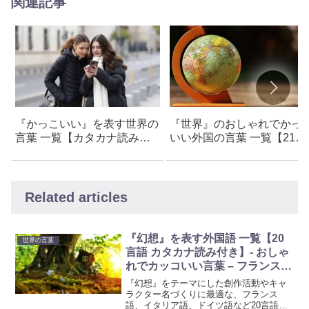
関連記事
『かっこいい』を表す世界の
『世界』のおしゃれでかっ
言葉 一覧【カタカナ読み付
いい外国の言葉 一覧【21言
き】- かっこいい言葉・創作
語 カタカナ読み付き】- フ
支援アイデア集
ンス語・イタリア語・ドイ
語・ラテン語など
Related articles
『幻想』を表す外国語 一覧【20
世界の言葉
言語 カタカナ読み付き】- おしゃ
れでカッコいい言葉 – フランス
語・イタリア語・ドイツ語・ラテ
『幻想』をテーマにした創作活動やキャ
ン語など
ラクター名づくりに最適な、フランス
語、イタリア語、ドイツ語など20言語の