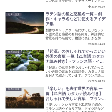
ゴンの名前を紹介。キャラネーミングや
創作アイデアに役立つ情報を提供しま
2024.06.19
す。
ラテン語の星と惑星名一覧 – 創
世界の言葉
作・キャラ名などに使えるアイデ
ア集
創作やキャラクター名にぴったりなラテ
ン語の星と惑星の名前を紹介。神話的な
背景を持つ名前で、物語に奥行きを加え
るアイデア集です。
2024.11.08
『起源』のおしゃれでかっこいい
世界の言葉
外国の言葉 一覧【21言語 カタカ
ナ読み付き】- フランス語・イタ
リア語・ドイツ語・ラテン語など
『起源』の意味を持つおしゃれでかっこ
いい外国の言葉を21言語分、カタカナ読
み付きで紹介しています。フランス語や
イタリア語、ドイツ語、ラテン語など、
2024.04.15
創作やキャラ名に使えるアイデア集で
す。言語の美しさを発見し、創作活動に
『楽しい』を表す世界の言葉 一
世界の言葉
活かしましょう。ぜひ参考にしてみてく
覧【21言語 カタカナ読み付き】-
ださい。
おしゃれで美しい言葉 – フランス
語・イタリア語・ドイツ語・ラテ
「楽しい」という言葉を21言語で紹介。
ン語など
フランス語やイタリア語、ドイツ語など