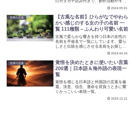
のカタカナ読み付きで、創作活動やキャ
ラクター名付けにぴったりの言葉をお届
2024.05.01
けします。
【古風な名前】ひらがなでやわら
世界の言葉
かい感じのする女の子の名前 一
覧 111種類 – ふんわり可愛い名前
古風で柔らかな響きを持つ日本の女性の
名前を平仮名で一覧にしています。愛ら
しさと伝統を感じさせる名前をお探しの
方に最適な内容です。ふんわりと柔らか
2024.04.24
さを感じる女の子の名前の一覧です。
覚悟を決めたときに使いたい言葉
世界の言葉
200選｜日本語＆海外語の表現一
覧
覚悟を感じる日本語と外国語の言葉を厳
選。決意、信念、運命を背負うときに響
くかっこいい表現一覧。
2025.12.21