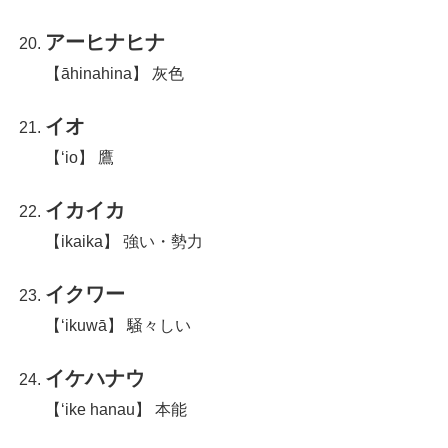
アーヒナヒナ
【āhinahina】 灰色
イオ
【‘io】 鷹
イカイカ
【ikaika】 強い・勢力
イクワー
【‘ikuwā】 騒々しい
イケハナウ
【‘ike hanau】 本能