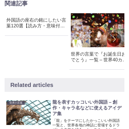
関連記事
外国語の座右の銘にしたい言
葉120選【読み方・意味付
き】心に響く格言集
世界の言葉で『お誕生日お
でとう』一覧 – 世界40カ国
語 カタカナ読み方付
Related articles
龍を表すカッコいい外国語 – 創
世界の言葉
作・キャラ名などに使えるアイデ
ア集
「龍」をテーマにしたかっこいい外国語
一覧と、世界各地の神話に登場するドラ