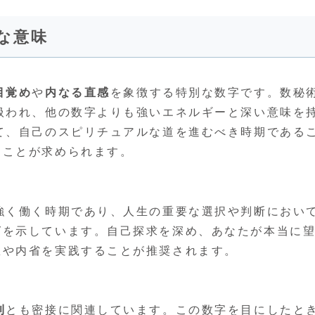
な意味
目覚め
や
内なる直感
を象徴する特別な数字です。数秘
扱われ、他の数字よりも強いエネルギーと深い意味を
て、自己のスピリチュアルな道を進むべき時期である
うことが求められます。
強く働く時期であり、人生の重要な選択や判断におい
グを示しています。自己探求を深め、あなたが本当に
想や内省を実践することが推奨されます。
則
とも密接に関連しています。この数字を目にしたと