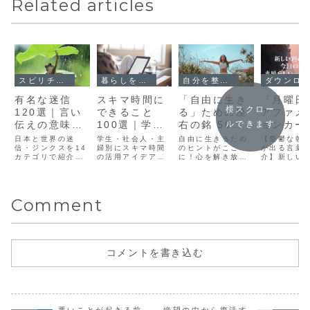
Related articles
スピリチュアル＆エソテリック
暮らしを楽しむ
自分を整える（セルフケア・習慣・言葉）
ダウンロード
有名な迷信
スキマ時間に
「自由に生き
『月曜日
横スクロー
120選｜言い
できること
る」ための座
アファメ
伝えの意味と
100選｜学
右の銘 50選
ョンカー
ルできます
由来など一覧
生・社会人・
– 心を解き放
無料ダウ
日本と世界の迷
学生・社会人・主
自由に生きるため
【憂鬱な朝
信・ジンクスを14
主婦別におす
婦別にスキマ時間
つ言葉
のヒントがここ
ード – 
が出る言葉
カテゴリで紹介。
の活用アイデアを
に！心を解き放
介】新しい
すめの活用ア
ポジティ
日常生活に宿る不
100個紹介。毎日
ち、人生をもっと
まりをポジ
イデア
する言葉
思議な信仰と文化
のちょっとした時
自由に楽しむため
にスタート
を楽しく紹介しま
間を、やさしく前
の座右の銘50選を
日にピッタ
す。
向きに活かしませ
紹介。あなたの生
ファメーシ
Comment
んか？
き方を変える言葉
ードを無料
がきっと見つかり
ンロード。
ます。
第一歩を力
ポートしま
コメントを書き込む
悪いことが起きる前
絶望の中から復活す