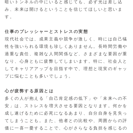
暗いトンネルの中にいると感じても、必ず光は差し込
み、未来は開けるということを信じてほしいと思いま
す。
仕事のプレッシャーとストレスの実態
現代社会では、成果主義や競争が激しく、時には自己犠
牲を強いられる環境も珍しくありません。長時間労働や
過重な責任、複雑な人間関係など、さまざまな要因が重
なり、心身ともに疲弊してしまいます。特に、社会人と
してキャリアアップを目指す中で、理想と現実のギャッ
プに悩むことも多いでしょう。
心が疲弊する原因とは
多くの人が抱える「自己肯定感の低下」や「未来への不
安」は、ストレスを増大させる要因となります。何かを
成し遂げるために必死になるあまり、自分自身を見失っ
てしまうことも。また、他者との比較や、周囲からの評
価に一喜一憂することで、心がさらなる負担を感じるの