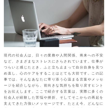
現代の社会人は、日々の業務や人間関係、将来への不安
など、さまざまなストレスにさらされています。仕事が
つらいと感じたとき、ふと立ち止まって自分自身を見つ
め直し、心のケアをすることはとても大切です。この記
事では、そんなあなたに寄り添う心温まる言葉やメッセ
ージを紹介しながら、前向きな気持ちを取り戻すヒント
をお伝えします。ここで紹介する言葉は、実際に多くの
社会人が経験した苦悩や挫折、そしてそこからの再起を
支えてきた力強いメッセージです。たとえ今、どんなに