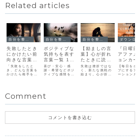
Related articles
自分を整える（セルフケア・習慣・言葉）
自分を整える（セルフケア・習慣・言葉）
自分を整える（セルフケア・習慣・言葉）
ダウンロード
失敗したとき
ポジティブな
【励ましの言
『日曜日
にかけたい前
気持ちを表す
葉】心が折れ
アファメ
向きな言葉50
言葉一覧 160
たときに読み
ョンカー
選 – 仕事や日
種類｜やさし
たい！失敗を
無料ダウ
「失敗をしたと
喜び・安心・感
失敗は挫折ではな
【毎日をポ
常で使える励
き、どんな言葉を
く響く感情表
謝・希望などポジ
乗り越えるた
く、新たな挑戦の
ード – 
ブにするア
かけたら相手を励
ティブな感情を表
始まり。心が折れ
ーションカ
ましのフレー
現
めの偉人たち
ポジティ
ますことができる
す日本語をカテゴ
そうなときに読み
新しい週に
ズ集
の名言集
する言葉
のか？、失敗した
リ別に紹介。読み
たい25の名言を紹
準備を整え
人を励ますための
方と意味つきで、
介します。前向き
の日曜日の
50の前向きな表現
会話や文章表現、
な気持ちを取り戻
メーション
Comment
を紹介します。仕
創作などにも使い
し、次の一歩を踏
ド。ポジテ
事や日常の失敗を
やすい前向きな言
み出すためのヒン
メッセージ
乗り越えるヒント
葉一覧です。
トを得ましょう。
整え、素晴
として活用してく
一週間をス
ださい。
する準備を
ょう。
コメントを書き込む