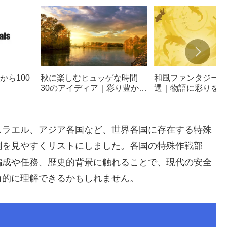
から100
秋に楽しむヒュッゲな時間
和風ファンタジー女
30のアイディア｜彩り豊かな
選｜物語に彩りを添
季節を味わう方法
ラ名リスト【漢字＆
一覧】
スラエル、アジア各国など、世界各国に存在する特殊
割を見やすくリストにしました。各国の特殊作戦部
編成や任務、歴史的背景に触れることで、現代の安全
角的に理解できるかもしれません。