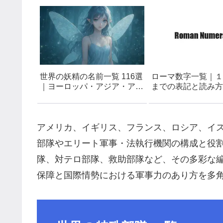
世界の妖精の名前一覧 116選
ローマ数字一覧｜１
｜ヨーロッパ・アジア・アフ
までの表記と読み方
リカ・アメリカの精霊ネーミ
ング集
アメリカ、イギリス、フランス、ロシア、イ
部隊やエリート軍事・法執行機関の構成と役
隊、対テロ部隊、救助部隊など、その多彩な
保障と国際情勢における軍事力のあり方を多