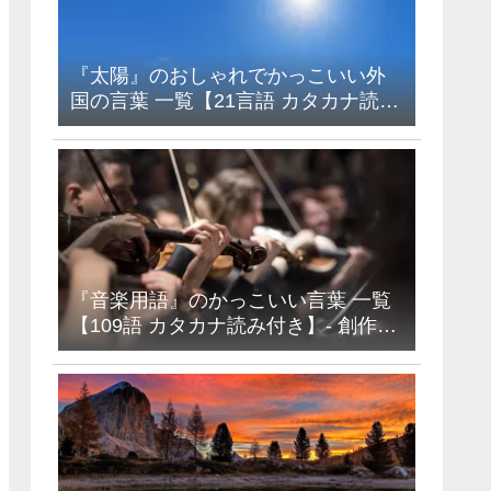
『太陽』のおしゃれでかっこいい外
国の言葉 一覧【21言語 カタカナ読み
付き】- フランス語・イタリア語・ド
イツ語・ラテン語など
『音楽用語』のかっこいい言葉 一覧
【109語 カタカナ読み付き】- 創作・
キャラ名などに使えるアイデア集