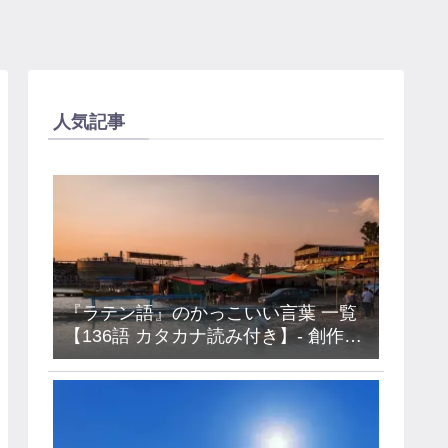
人気記事
『ラテン語』のかっこいい言葉 一覧
【136語 カタカナ読み付き】- 創作・
キャラ名などに使えるアイデア集