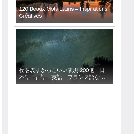
120 Beaux Mots Latins – Inspirations
Créatives
夜を表すかっこいい表現 200選｜日
本語・古語・英語・フランス語など
９カ国語【意味読み方付き】