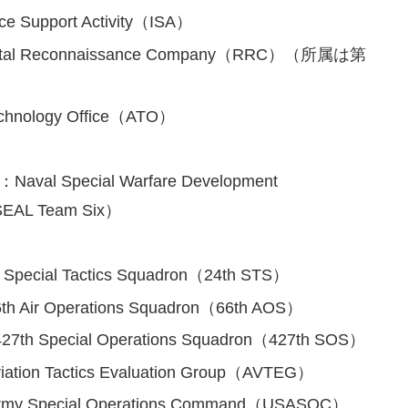
 Support Activity（ISA）
l Reconnaissance Company（RRC）（所属は第
hnology Office（ATO）
 Special Warfare Development
EAL Team Six）
cial Tactics Squadron（24th STS）
r Operations Squadron（66th AOS）
Special Operations Squadron（427th SOS）
 Tactics Evaluation Group（AVTEG）
cial Operations Command（USASOC）