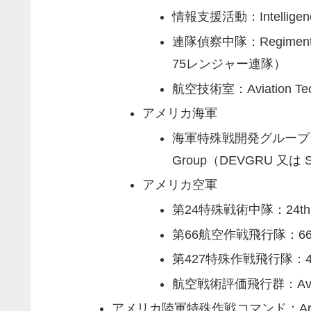
情報支援活動：Intelligence
連隊偵察中隊：Regimenta
75レンジャー連隊）
航空技術室：Aviation Tec
アメリカ海軍
海軍特殊戦開発グループ：Naval
Group（DEVGRU 又は S
アメリカ空軍
第24特殊戦術中隊：24th Spe
第66航空作戦飛行隊：66th Ai
第427特殊作戦飛行隊：427th 
航空戦術評価飛行群：Aviation
アメリカ陸軍特殊作戦コマンド：Army Spe