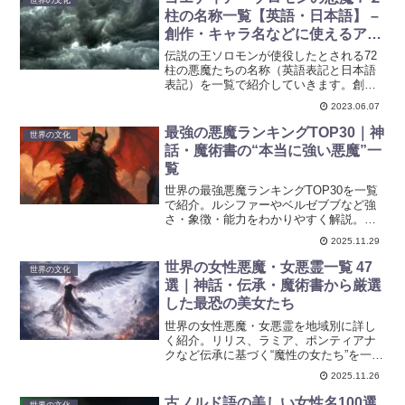
す。
柱の名称一覧【英語・日本語】 –
創作・キャラ名などに使えるアイ
デア集
伝説の王ソロモンが使役したとされる72
柱の悪魔たちの名称（英語表記と日本語
表記）を一覧で紹介していきます。創作
やオンラインゲームなど、ネーミングの
2023.06.07
ヒントや参考にご活用ください。
最強の悪魔ランキングTOP30｜神
世界の文化
話・魔術書の“本当に強い悪魔”一
覧
世界の最強悪魔ランキングTOP30を一覧
で紹介。ルシファーやベルゼブブなど強
さ・象徴・能力をわかりやすく解説。創
作設定にも役立つ決定版。
2025.11.29
世界の女性悪魔・女悪霊一覧 47
世界の文化
選｜神話・伝承・魔術書から厳選
した最恐の美女たち
世界の女性悪魔・女悪霊を地域別に詳し
く紹介。リリス、ラミア、ポンティアナ
クなど伝承に基づく“魔性の女たち”を一覧
で解説します。創作にも役立つ総まと
2025.11.26
め。
古ノルド語の美しい女性名100選
世界の文化