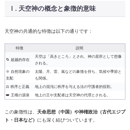
Ⅰ. 天空神の概念と象徴的意味
天空神の共通的な特徴は以下の通りです：
特徴
説明
天空は「高きところ」とされ、神の居所として想像
🌀 超越的存在
される。
🌞 自然現象の
太陽、月、雷、嵐などの象徴を持ち、気候や季節と
支配
も関係。
⚖️ 秩序と正義
地上の混沌に秩序を与える法の守護者的役割。
👑 王権の源泉
地上の王や支配者は天空神の代理とされる。
この象徴性は、
天命思想（中国）や神権政治（古代エジプ
ト・日本など）
にも深く結びついています。