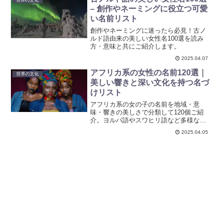
– 創作やネーミングに役立つ可愛
い名前リスト
創作やネーミングに迷ったら必見！古ノ
ルド語由来の美しい女性名100選を読み
方・意味と共にご紹介します。
2025.04.07
アフリカ系の女性の名前120選｜
世界の文化
美しい響きと深い文化を持つ名づ
けリスト
アフリカ系の女の子の名前を地域・意
味・響きの美しさで分類して120個ご紹
介。ヨルバ語やスワヒリ語など多様な文
化を背景にした、名付けにも使える名前
2025.04.05
一覧です。