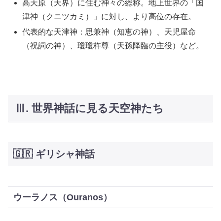
高天原（天界）に住む神々の総称。地上世界の「国
津神（クニツカミ）」に対し、より高位の存在。
代表的な天津神：思兼神（知恵の神）、天児屋命
（祝詞の神）、瓊瓊杵尊（天孫降臨の主役）など。
Ⅲ. 世界神話に見る天空神たち
🇬🇷 ギリシャ神話
ウーラノス（Ouranos）