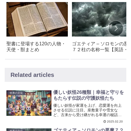
聖書に登場する120の人物・
ゴエティア – ソロモンの悪
天使・獣まとめ
７２柱の名称一覧【英語・
本語】 – 創作・キャラ名な
に使えるアイデア集
Related articles
優しい妖怪26種類｜幸福と守りを
世界の文化
もたらす伝説の守護妖怪たち
優しい妖怪が家運を上げ、恋愛運を向上
させる伝説に注目。座敷童子や雪女な
ど、古来から受け継がれる幸運の秘話を
紹介します。伝統と神秘が交差する優し
2025.02.20
い妖怪の世界。古い伝承に息づく妖怪た
ちがもたらす安心と繁栄の秘密に迫りま
ゴエティア – ソロモンの悪魔７２
世界の文化