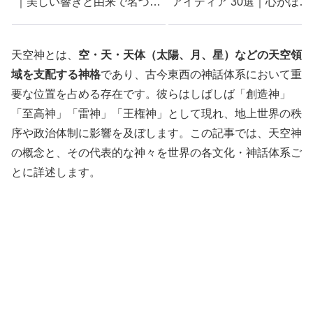
｜美しい響きと由来で名づけ
アイディア 30選｜心がほっ
におすすめ
とする過ごし方
天空神とは、
空・天・天体（太陽、月、星）などの天空領
域を支配する神格
であり、古今東西の神話体系において重
要な位置を占める存在です。彼らはしばしば「創造神」
「至高神」「雷神」「王権神」として現れ、地上世界の秩
序や政治体制に影響を及ぼします。この記事では、天空神
の概念と、その代表的な神々を世界の各文化・神話体系ご
とに詳述します。