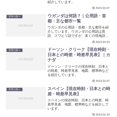
紹介しています。
2023.02.07
ウガンダは何語？｜公用語・首
世界の国々
都・主な都市一覧
ウガンダの公用語・首都・主な都市を紹
介しています。ウガンダの公用語は英
語、スワヒリ語ですが、多くの現地語も
話されています。主要な宗教はキリスト
2023.03.03
教とイスラム教です。首都はカンパラ
で、人口は約200万人です。
ドーソン・クリーク【現在時刻・
世界の国々
日本との時差・時差早見表】｜カ
ナダ
ドーソン・クリークの現在時刻、日本と
の時差、時差早見表、地図、標準時など
を紹介しています。
2023.02.07
スペイン【現在時刻・日本との時
世界の国々
差・時差早見表】
スペインの現在時刻、日本との時差、時
差早見表、地図、標準時などを紹介して
います。
2023.02.10