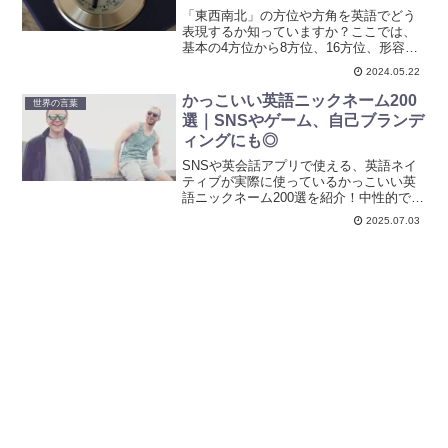
学習も楽しく
「東西南北」の方位や方角を英語でどう
表現するか知っていますか？ここでは、
基本の4方位から8方位、16方位、形容詞
の使い方までを網羅した英語表記一覧を
2024.05.22
紹介します。英語学習支援に最適なかっ
こいい言葉の一覧です。
かっこいい英語ニックネーム200
世界の言葉
選｜SNSやゲーム、自己ブランデ
ィングにも◎
SNSや英会話アプリで使える、英語ネイ
ティブが実際に使っているかっこいい英
語ニックネーム200選を紹介！中性的でお
しゃれな名前から未来的なニックネーム
2025.07.03
まで網羅。英語学習や海外留学にも役立
つ保存版！