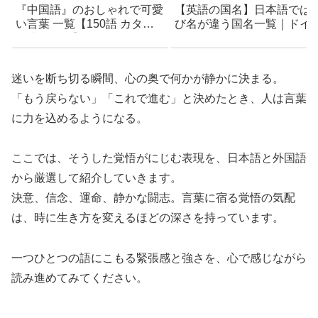
『中国語』のおしゃれで可愛
【英語の国名】日本語では
い言葉 一覧【150語 カタカ
び名が違う国名一覧｜ドイ
ナ読み付き】- 創作・キャラ
ツ、イギリス、オランダな
名などに使えるアイデア集
迷いを断ち切る瞬間、心の奥で何かが静かに決まる。
「もう戻らない」「これで進む」と決めたとき、人は言葉
に力を込めるようになる。
ここでは、そうした覚悟がにじむ表現を、日本語と外国語
から厳選して紹介していきます。
決意、信念、運命、静かな闘志。言葉に宿る覚悟の気配
は、時に生き方を変えるほどの深さを持っています。
一つひとつの語にこもる緊張感と強さを、心で感じながら
読み進めてみてください。