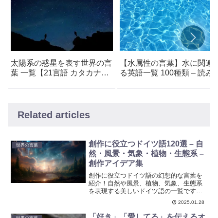
太陽系の惑星を表す世界の言
【水属性の言葉】水に関連
葉 一覧【21言語 カタカナ読
る英語一覧 100種類 – 読み
み付き】- フランス語・イタ
方・意味付き – かっこいい
リア語・ドイツ語・ラテン語
葉・創作アイデア・言語学
など
支援
Related articles
創作に役立つドイツ語120選 – 自
世界の言葉
然・風景・気象・植物・生態系 –
創作アイデア集
創作に役立つドイツ語の幻想的な言葉を
紹介！自然や風景、植物、気象、生態系
を表現する美しいドイツ語の一覧です。
物語のインスピレーションにぜひ活用し
2025.01.28
てください！
「好き」「愛してる」を伝えるオ
世界の言葉