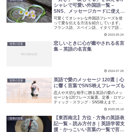
シャレで可愛い外国語一覧 –
SNS、メッセージカードに使える
25種類のフレーズ集
可愛くてオシャレな外国語フレーズを使
って愛を伝える方法を紹介しています。
フランス語、スペイン語、イタリア語、
ドイツ語、英語など、様々な言語には魅
2023.05.24
力的なフレーズがあります。愛を伝える
言葉は言語を超えて心を通わせる大切な
悲しいときに心が癒やされる名言
世界の言葉
手段です。SNS、メッセージカードや手
集 – 英語の名言集
紙、特別なイベントなどでフレーズを活
用しましょう。
2024.07.26
英語で愛のメッセージ 120選｜心
世界の言葉
に響く言葉でSNS映えフレーズも
恋人や大切な相手に贈る英語の愛のメッ
セージを120フレーズ厳選。定番・ロマン
ティック・スラング・SNS映えまで、シ
ーン別に使える言葉集です。
2025.05.19
【東西南北】方位・方角の英語表
世界の言葉
記一覧 – 読み方付き｜英語学習支
援・かっこいい言葉の一覧で言語