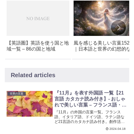
【英語圏】英語を使う国と地
風を感じる美しい言葉152
域一覧 – 86の国と地域
｜日本語と世界の幻想的な
現一覧
Related articles
『11月』を表す外国語 一覧【21
世界の言葉
言語 カタカナ読み付き】- おしゃ
れで美しい言葉 – フランス語・イ
タリア語・ドイツ語・ラテン語な
『11月』の外国の言葉一覧。フランス
ど
語、イタリア語、ドイツ語、ラテン語な
ど21言語のカタカナ読み付き。創作活動
やキャラクター名づけに使えるおしゃれ
2024.04.18
で美しい言葉のアイデア集をご紹介して