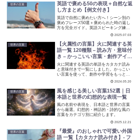
います。あなたの創作に新たなインスピ
英語で褒める50の表現＋自然な返
世界の言葉
レーションを。
し方まとめ【例文付き】
英語で自然に褒めたい方へ！シーン別の
褒めフレーズ50選＋褒められた時の返し
方を完全ガイド。英語スピーキング練習
やオンライン英会話にも活用できます。
2025.07.03
【火属性の言葉】火に関連する英
世界の言葉
語一覧 120種類 – 読み方・意味付
き – かっこいい言葉・創作アイデ
ア・言語学習支援
火に関連する英語の単語をカタカナ読み
と意味付きで一覧にしました。かっこい
い言葉を使って、創作や学習をもっと楽
しくしましょう。
2024.05.20
風を感じる美しい言葉152選｜日
世界の言葉
本語と世界の幻想的な表現一覧
風の名前や表現を、日本語と世界の言葉
から厳選。幻想的・神話的・詩的な風の
言葉をカテゴリ別に紹介します。
2025.12.21
『最愛』のおしゃれで可愛い外国
世界の言葉
語 一覧【カタカナ読み付き】- フ