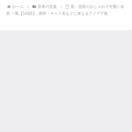
ホーム
世界の言葉
星・惑星のおしゃれで可愛い名
前 一覧【143語】- 創作・キャラ名などに使えるアイデア集