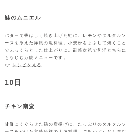
鮭のムニエル
バターで香ばしく焼き上げた鮭に、レモンやタルタルソ
ースを添えた洋風の魚料理。小麦粉をまぶして焼くこと
でふっくらとした仕上がりに。副菜次第で和洋どちらに
もなじむ万能メニューです。
👉
レシピを見る
10日
チキン南蛮
甘酢にくぐらせた鶏の唐揚げに、たっぷりのタルタルソ
ースをかけた宮崎発祥の人気料理。ご飯がどんどん進む