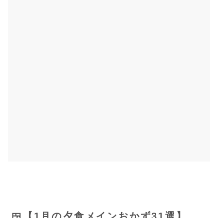
🍱【1月の夕食メインおかず31選】