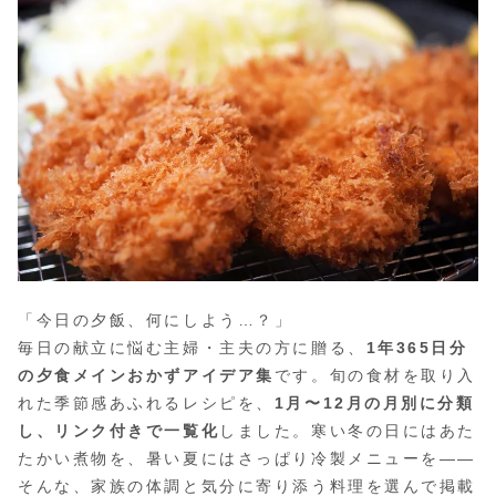
「今日の夕飯、何にしよう…？」
毎日の献立に悩む主婦・主夫の方に贈る、
1年365日分
の夕食メインおかずアイデア集
です。旬の食材を取り入
れた季節感あふれるレシピを、
1月〜12月の月別に分類
し、リンク付きで一覧化
しました。寒い冬の日にはあた
たかい煮物を、暑い夏にはさっぱり冷製メニューを——
そんな、家族の体調と気分に寄り添う料理を選んで掲載