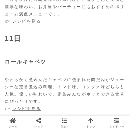
濃厚な味わい。お弁当やパーティーにもおすすめのボリ
ューム満点メニューです。
👉
レシピを見る
11日
ロールキャベツ
やわらかく煮込んだキャベツに包まれた肉だねがジュー
シーな定番煮込み料理。トマト味、コンソメ味どちらも
人気。優しい味わいで、家族みんながホッとできる食卓
にぴったりです。
👉
レシピを見る
12日
ホーム
シェア
目次へ
トップ
サイドバー